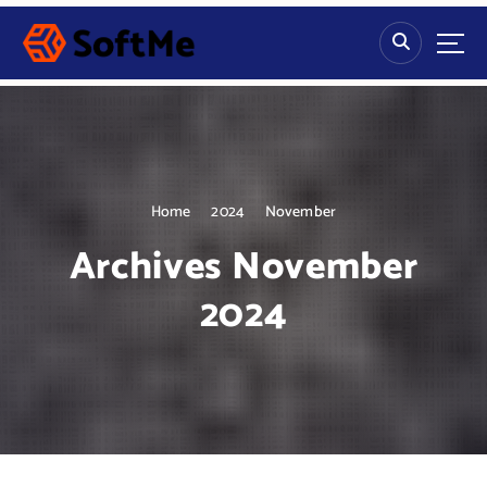
S
k
i
p
t
o
c
o
n
Home
2024
November
t
Archives November
e
n
2024
t