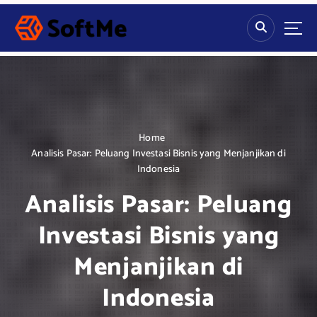
S
k
i
p
t
o
c
o
n
Home
t
Analisis Pasar: Peluang Investasi Bisnis yang Menjanjikan di
e
Indonesia
n
Analisis Pasar: Peluang
t
Investasi Bisnis yang
Menjanjikan di
Indonesia