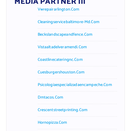
MEDIA PARTNER III
Vwrepairarlington.com
Cleaningservicebaltimore-Md.com
Beckslandscapeandfence.com
Vistaaltadelveramendi.com
Coastlinecateringnc.com
Cuesburgershouston.com
Psicologiaespecializadaencampeche.com
Dmtacos.com
Crescentstreetprinting.com
Hornopizza.com