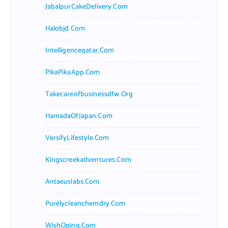
JabalpurCakeDelivery.com
Halobjd.com
Intelligenceqatar.com
PikaPikaApp.com
Takecareofbusinessdfw.org
HamadaOfJapan.com
VersifyLifestyle.com
Kingscreekadventures.com
Antaeuslabs.com
Purelycleanchemdry.com
WishOping.com