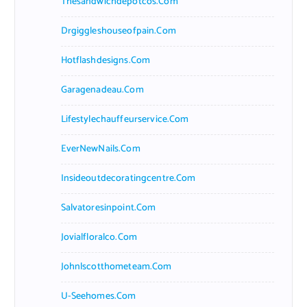
Thesandwichdepotcos.com
Drgiggleshouseofpain.com
Hotflashdesigns.com
Garagenadeau.com
Lifestylechauffeurservice.com
EverNewNails.com
Insideoutdecoratingcentre.com
Salvatoresinpoint.com
Jovialfloralco.com
Johnlscotthometeam.com
U-Seehomes.com