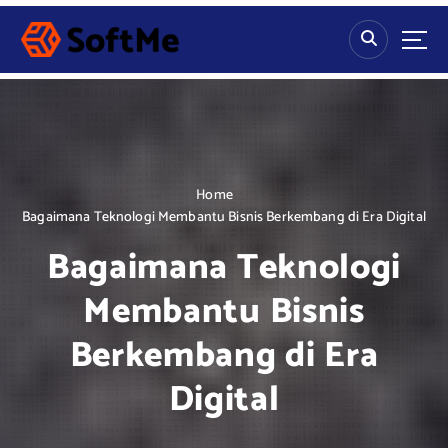
S
k
i
p
t
o
c
o
n
Home
t
Bagaimana Teknologi Membantu Bisnis Berkembang di Era Digital
e
Bagaimana Teknologi
n
t
Membantu Bisnis
Berkembang di Era
Digital