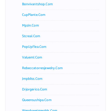
Bonvivantshop.com
CupPlante.com
Mpzin.com
Stcreal.com
PopUpFlea.com
Valueml.com
Rebeccatorresjewelry.com
Jmpbliss.com
Drjorgerico.com
Queensushipa.com
Wendyweimerdds.com