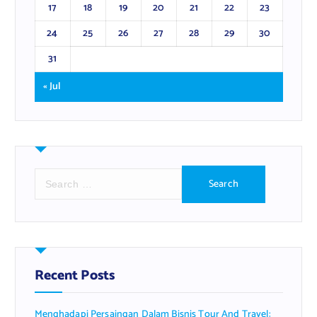
17
18
19
20
21
22
23
24
25
26
27
28
29
30
31
« Jul
S
e
a
r
c
h
f
Recent Posts
o
r
Menghadapi Persaingan Dalam Bisnis Tour And Travel:
: