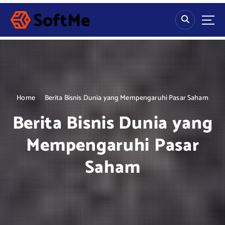
S
k
i
p
t
o
c
o
n
Home
Berita Bisnis Dunia yang Mempengaruhi Pasar Saham
t
Berita Bisnis Dunia yang
e
n
Mempengaruhi Pasar
t
Saham