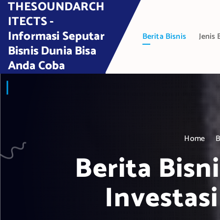
THESOUNDARCH
S
k
ITECTS -
i
Informasi Seputar
Berita Bisnis
Jenis 
p
Bisnis Dunia Bisa
t
Anda Coba
o
c
o
n
t
e
Home
B
n
t
Berita Bisn
Investas