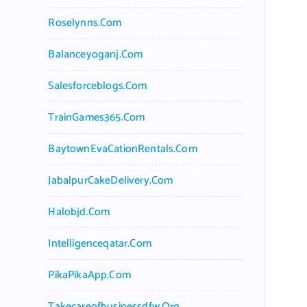
Roselynns.com
Balanceyoganj.com
Salesforceblogs.com
TrainGames365.com
BaytownEvaCationRentals.com
JabalpurCakeDelivery.com
Halobjd.com
Intelligenceqatar.com
PikaPikaApp.com
Takecareofbusinessdfw.org