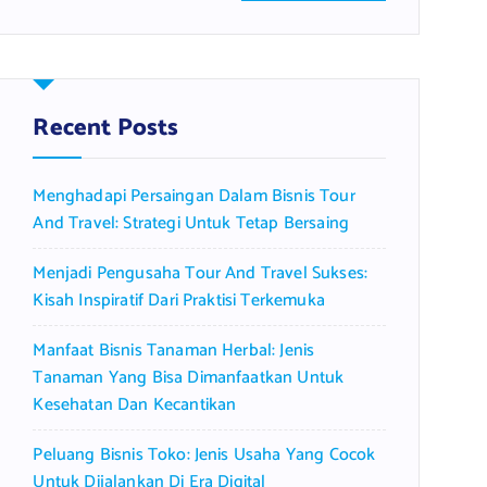
a
r
c
h
f
Recent Posts
o
r
Menghadapi Persaingan Dalam Bisnis Tour
:
And Travel: Strategi Untuk Tetap Bersaing
Menjadi Pengusaha Tour And Travel Sukses:
Kisah Inspiratif Dari Praktisi Terkemuka
Manfaat Bisnis Tanaman Herbal: Jenis
Tanaman Yang Bisa Dimanfaatkan Untuk
Kesehatan Dan Kecantikan
Peluang Bisnis Toko: Jenis Usaha Yang Cocok
Untuk Dijalankan Di Era Digital