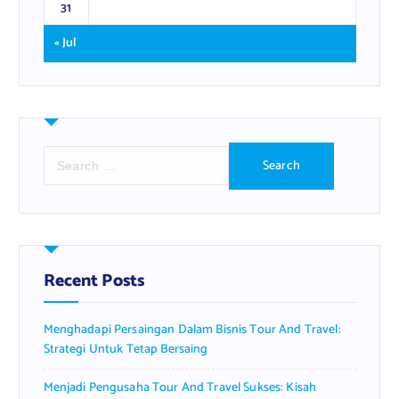
31
« Jul
S
e
a
r
c
h
f
Recent Posts
o
r
Menghadapi Persaingan Dalam Bisnis Tour And Travel:
:
Strategi Untuk Tetap Bersaing
Menjadi Pengusaha Tour And Travel Sukses: Kisah