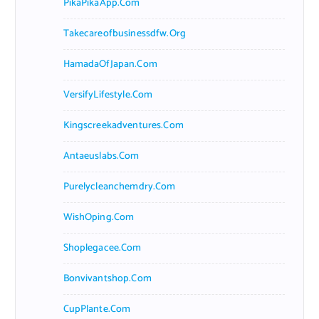
PikaPikaApp.com
Takecareofbusinessdfw.org
HamadaOfJapan.com
VersifyLifestyle.com
Kingscreekadventures.com
Antaeuslabs.com
Purelycleanchemdry.com
WishOping.com
Shoplegacee.com
Bonvivantshop.com
CupPlante.com