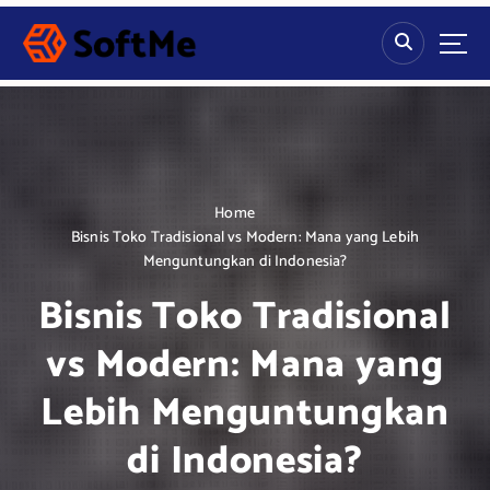
S
k
i
p
t
o
c
o
n
Home
t
Bisnis Toko Tradisional vs Modern: Mana yang Lebih
e
Menguntungkan di Indonesia?
n
Bisnis Toko Tradisional
t
vs Modern: Mana yang
Lebih Menguntungkan
di Indonesia?