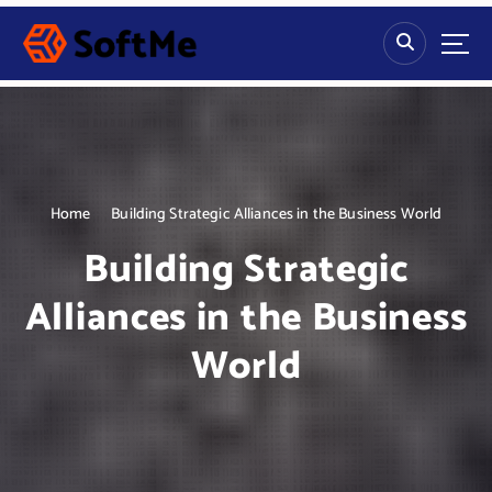
S
k
i
p
t
o
c
o
n
Home
Building Strategic Alliances in the Business World
t
Building Strategic
e
n
Alliances in the Business
t
World