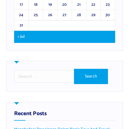
17
18
19
20
21
22
23
24
25
26
27
28
29
30
31
« Jul
S
e
a
r
c
h
f
Recent Posts
o
r