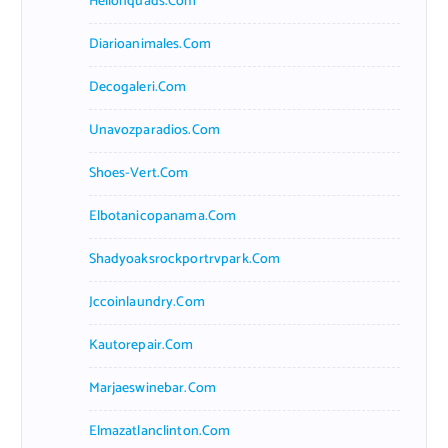
Hellonquads.com
Diarioanimales.com
Decogaleri.com
Unavozparadios.com
Shoes-Vert.com
Elbotanicopanama.com
Shadyoaksrockportrvpark.com
Jccoinlaundry.com
Kautorepair.com
Marjaeswinebar.com
Elmazatlanclinton.com