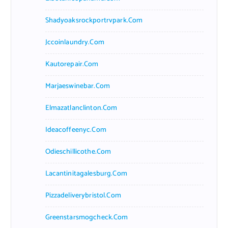
Shadyoaksrockportrvpark.com
Jccoinlaundry.com
Kautorepair.com
Marjaeswinebar.com
Elmazatlanclinton.com
Ideacoffeenyc.com
Odieschillicothe.com
Lacantinitagalesburg.com
Pizzadeliverybristol.com
Greenstarsmogcheck.com