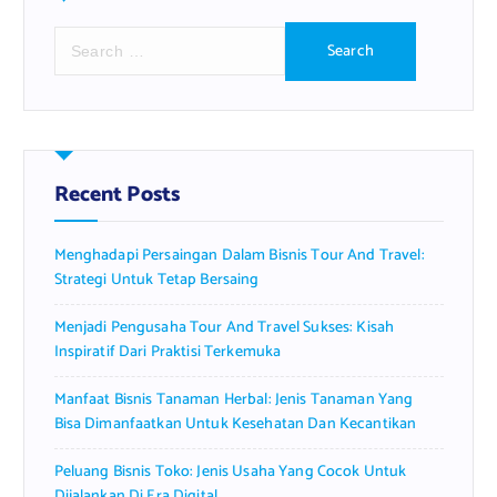
S
e
a
r
c
h
f
Recent Posts
o
r
Menghadapi Persaingan Dalam Bisnis Tour And Travel:
:
Strategi Untuk Tetap Bersaing
Menjadi Pengusaha Tour And Travel Sukses: Kisah
Inspiratif Dari Praktisi Terkemuka
Manfaat Bisnis Tanaman Herbal: Jenis Tanaman Yang
Bisa Dimanfaatkan Untuk Kesehatan Dan Kecantikan
Peluang Bisnis Toko: Jenis Usaha Yang Cocok Untuk
Dijalankan Di Era Digital