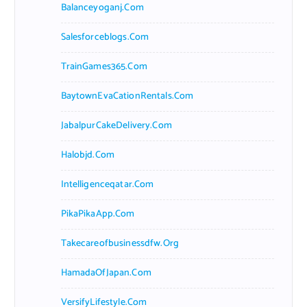
Balanceyoganj.com
Salesforceblogs.com
TrainGames365.com
BaytownEvaCationRentals.com
JabalpurCakeDelivery.com
Halobjd.com
Intelligenceqatar.com
PikaPikaApp.com
Takecareofbusinessdfw.org
HamadaOfJapan.com
VersifyLifestyle.com