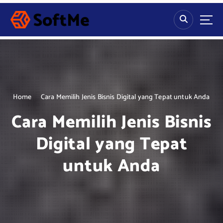
S
k
i
p
t
o
c
o
n
Home
Cara Memilih Jenis Bisnis Digital yang Tepat untuk Anda
t
Cara Memilih Jenis Bisnis
e
n
Digital yang Tepat
t
untuk Anda