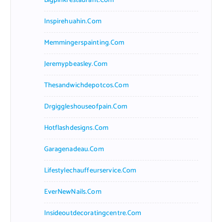
Bigpinkrestaurant.com
Inspirehuahin.com
Memmingerspainting.com
Jeremypbeasley.com
Thesandwichdepotcos.com
Drgiggleshouseofpain.com
Hotflashdesigns.com
Garagenadeau.com
Lifestylechauffeurservice.com
EverNewNails.com
Insideoutdecoratingcentre.com