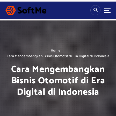
S
k
i
p
t
o
c
o
n
Home
t
Cara Mengembangkan Bisnis Otomotif di Era Digital di Indonesia
e
Cara Mengembangkan
n
t
Bisnis Otomotif di Era
Digital di Indonesia