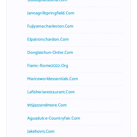
Studiopiattellina.com
Jannagrillspringfield.com
Fujiyamacharleston.com
Elpatronchardon.com
Donglaishun-Order.com
Fiamc-Rome2022.org
Mariceworldessentials.com
Lafisheriarestaurant.com
915jazzandmore.com
Aguadulce-Countryfair.com
Jakehovis.com