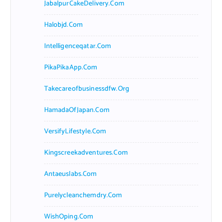
JabalpurCakeDelivery.com
Halobjd.com
Intelligenceqatar.com
PikaPikaApp.com
Takecareofbusinessdfw.org
HamadaOfJapan.com
VersifyLifestyle.com
Kingscreekadventures.com
Antaeuslabs.com
Purelycleanchemdry.com
WishOping.com