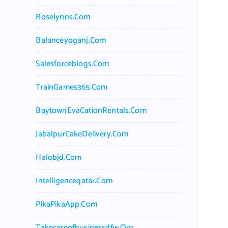
Roselynns.com
Balanceyoganj.com
Salesforceblogs.com
TrainGames365.com
BaytownEvaCationRentals.com
JabalpurCakeDelivery.com
Halobjd.com
Intelligenceqatar.com
PikaPikaApp.com
Takecareofbusinessdfw.org