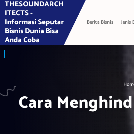
THESOUNDARCH
S
k
ITECTS -
i
Informasi Seputar
Berita Bisnis
Jenis 
p
Bisnis Dunia Bisa
t
Anda Coba
o
c
o
n
t
e
Hom
n
t
Cara Menghinda