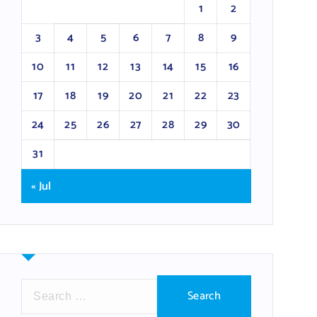
1
2
3
4
5
6
7
8
9
10
11
12
13
14
15
16
17
18
19
20
21
22
23
24
25
26
27
28
29
30
31
« Jul
S
e