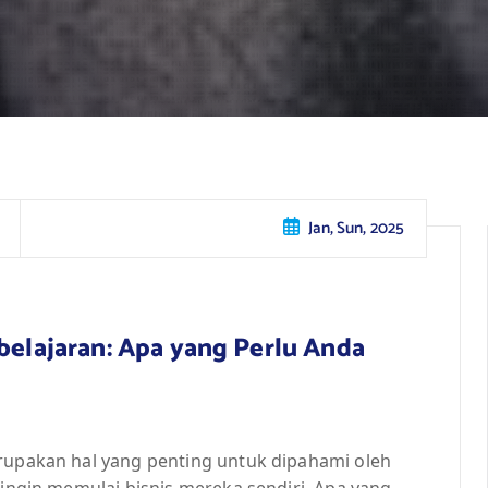
Jan, Sun, 2025
mbelajaran: Apa yang Perlu Anda
erupakan hal yang penting untuk dipahami oleh
 ingin memulai bisnis mereka sendiri. Apa yang