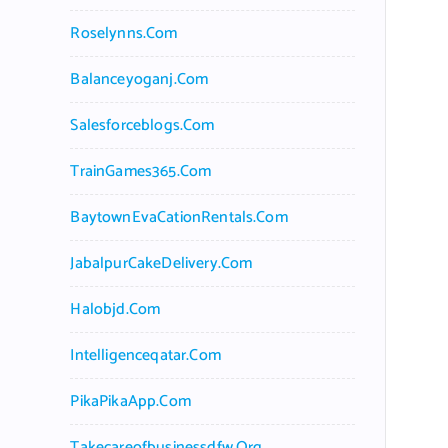
Roselynns.com
Balanceyoganj.com
Salesforceblogs.com
TrainGames365.com
BaytownEvaCationRentals.com
JabalpurCakeDelivery.com
Halobjd.com
Intelligenceqatar.com
PikaPikaApp.com
Takecareofbusinessdfw.org