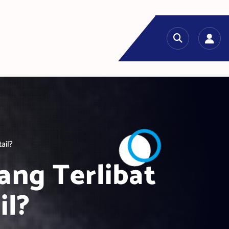
ail?
yang Terlibat
il?