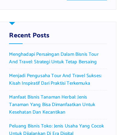
a
r
c
h
f
Recent Posts
o
r
Menghadapi Persaingan Dalam Bisnis Tour
:
And Travel: Strategi Untuk Tetap Bersaing
Menjadi Pengusaha Tour And Travel Sukses:
Kisah Inspiratif Dari Praktisi Terkemuka
Manfaat Bisnis Tanaman Herbal: Jenis
Tanaman Yang Bisa Dimanfaatkan Untuk
Kesehatan Dan Kecantikan
Peluang Bisnis Toko: Jenis Usaha Yang Cocok
Untuk Dijalankan Di Era Digital