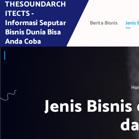
THESOUNDARCH
S
k
ITECTS -
i
Informasi Seputar
Berita Bisnis
Jenis 
p
Bisnis Dunia Bisa
t
Anda Coba
o
c
o
n
t
e
Ho
n
t
Jenis Bisnis
da