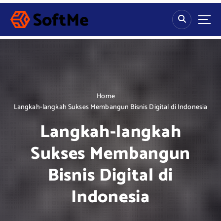
S
k
i
p
t
o
c
o
n
Home
t
Langkah-langkah Sukses Membangun Bisnis Digital di Indonesia
e
Langkah-langkah
n
t
Sukses Membangun
Bisnis Digital di
Indonesia