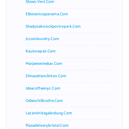
Shoes-Vert.com
Elbotanicopanama.com
Shadyoaksrockportrvpark.com
Jccoinlaundry.com
Kautorepair.com
Marjaeswinebar.com
Elmazatlanclinton.com
Ideacoffeenyc.com
Odieschillicothe.com
Lacantinitagalesburg.com
Pizzadeliverybristol.com