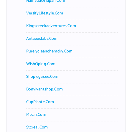
HamadaOfJapan.com
VersifyLifestyle.com
Kingscreekadventures.com
Antaeuslabs.com
Purelycleanchemdry.com
WishOping.com
Shoplegacee.com
Bonvivantshop.com
CupPlante.com
Mpzin.com
Stcreal.com