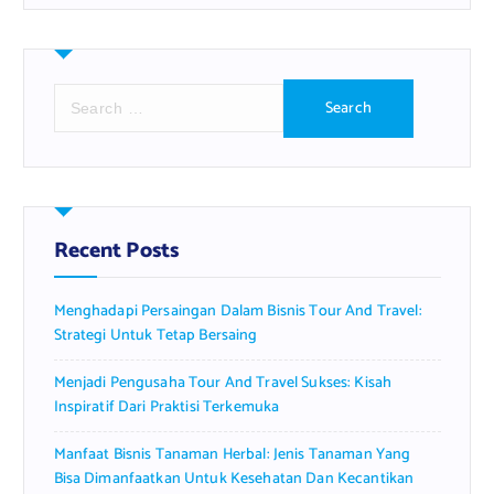
S
e
a
r
c
h
f
Recent Posts
o
r
Menghadapi Persaingan Dalam Bisnis Tour And Travel:
:
Strategi Untuk Tetap Bersaing
Menjadi Pengusaha Tour And Travel Sukses: Kisah
Inspiratif Dari Praktisi Terkemuka
Manfaat Bisnis Tanaman Herbal: Jenis Tanaman Yang
Bisa Dimanfaatkan Untuk Kesehatan Dan Kecantikan