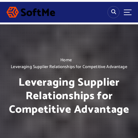
S
k
i
p
t
o
c
o
n
Home
t
Leveraging Supplier Relationships for Competitive Advantage
e
Leveraging Supplier
n
t
Relationships for
Competitive Advantage