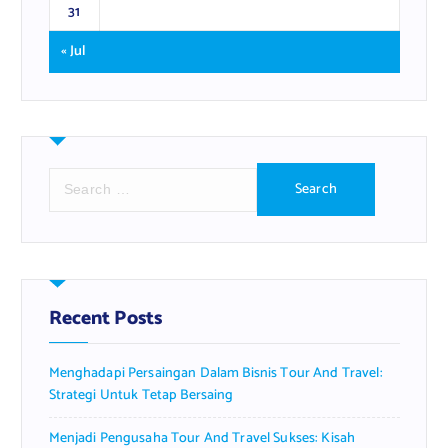
31
« Jul
S
e
a
r
c
h
f
Recent Posts
o
r
Menghadapi Persaingan Dalam Bisnis Tour And Travel:
:
Strategi Untuk Tetap Bersaing
Menjadi Pengusaha Tour And Travel Sukses: Kisah