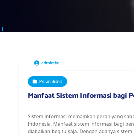
adminthe
Peran Bisnis
Manfaat Sistem Informasi bagi 
Sistem informasi memainkan peran yang san
Indonesia. Manfaat sistem informasi bagi pen
diabaikan begitu saja. Dengan adanya sistem i