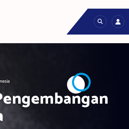
nesia
i Pengembangan
a