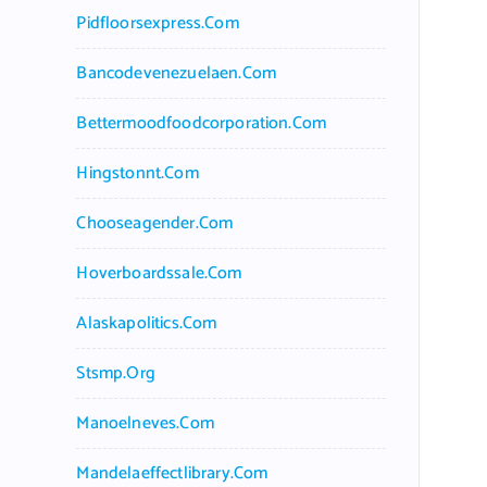
Pidfloorsexpress.com
Bancodevenezuelaen.com
Bettermoodfoodcorporation.com
Hingstonnt.com
Chooseagender.com
Hoverboardssale.com
Alaskapolitics.com
Stsmp.org
Manoelneves.com
Mandelaeffectlibrary.com