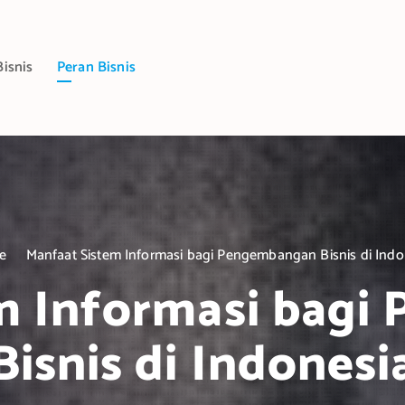
Bisnis
Peran Bisnis
e
Manfaat Sistem Informasi bagi Pengembangan Bisnis di Indo
m Informasi bag
Bisnis di Indonesi