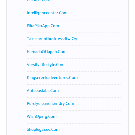
Halobjd.com
Intelligenceqatar.com
PikaPikaApp.com
Takecareofbusinessdfw.org
HamadaOfJapan.com
VersifyLifestyle.com
Kingscreekadventures.com
Antaeuslabs.com
Purelycleanchemdry.com
WishOping.com
Shoplegacee.com