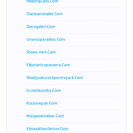
Hellonquads.com
Diarioanimales.com
Decogaleri.com
Unavozparadios.com
Shoes-Vert.com
Elbotanicopanama.com
Shadyoaksrockportrvpark.com
Jccoinlaundry.com
Kautorepair.com
Marjaeswinebar.com
Elmazatlanclinton.com