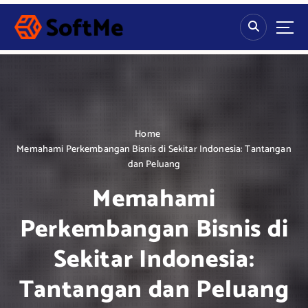
S
k
i
p
t
o
c
o
n
Home
t
Memahami Perkembangan Bisnis di Sekitar Indonesia: Tantangan
e
dan Peluang
n
Memahami
t
Perkembangan Bisnis di
Sekitar Indonesia:
Tantangan dan Peluang