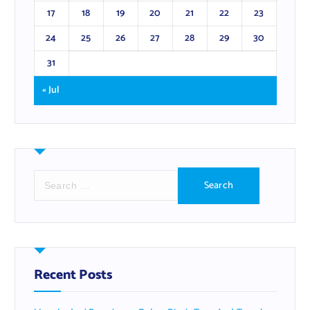
17
18
19
20
21
22
23
24
25
26
27
28
29
30
31
« Jul
S
e
a
r
c
h
f
Recent Posts
o
r