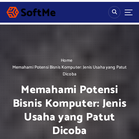
S
k
i
p
t
o
c
o
n
Home
t
Memahami Potensi Bisnis Komputer: Jenis Usaha yang Patut
e
Dicoba
n
Memahami Potensi
t
Bisnis Komputer: Jenis
Usaha yang Patut
Dicoba