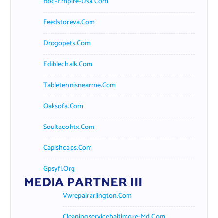
Bbq-Empire-Usa.com
Feedstoreva.com
Drogopets.com
Ediblechalk.com
Tabletennisnearme.com
Oaksofa.com
Soultacohtx.com
Capishcaps.com
Gpsyfl.org
MEDIA PARTNER III
Vwrepairarlington.com
Cleaningservicebaltimore-Md.com