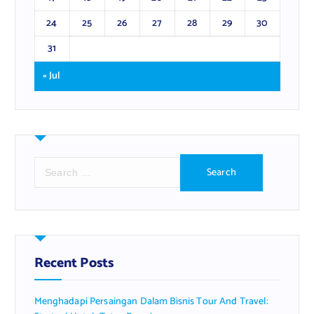
24
25
26
27
28
29
30
31
« Jul
S
e
a
r
c
h
f
Recent Posts
o
r
Menghadapi Persaingan Dalam Bisnis Tour And Travel:
: