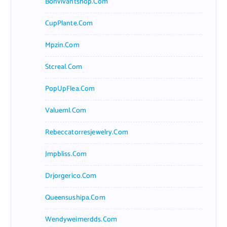
Bonvivantshop.com
CupPlante.com
Mpzin.com
Stcreal.com
PopUpFlea.com
Valueml.com
Rebeccatorresjewelry.com
Jmpbliss.com
Drjorgerico.com
Queensushipa.com
Wendyweimerdds.com