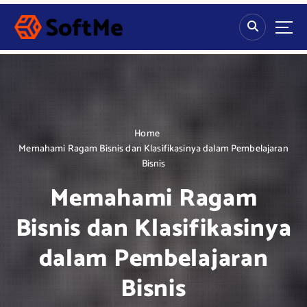
S
k
i
p
t
o
c
o
n
Home
t
Memahami Ragam Bisnis dan Klasifikasinya dalam Pembelajaran
e
Bisnis
n
Memahami Ragam
t
Bisnis dan Klasifikasinya
dalam Pembelajaran
Bisnis