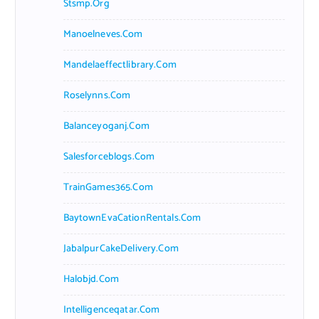
Stsmp.org
Manoelneves.com
Mandelaeffectlibrary.com
Roselynns.com
Balanceyoganj.com
Salesforceblogs.com
TrainGames365.com
BaytownEvaCationRentals.com
JabalpurCakeDelivery.com
Halobjd.com
Intelligenceqatar.com