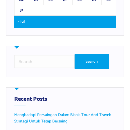
31
« Jul
S
e
a
r
c
h
f
Recent Posts
o
r
Menghadapi Persaingan Dalam Bisnis Tour And Travel:
:
Strategi Untuk Tetap Bersaing