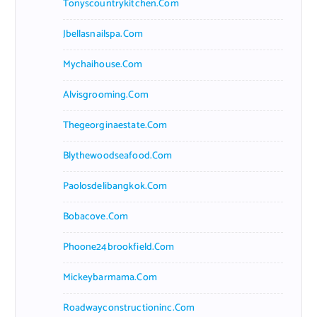
Tonyscountrykitchen.com
Jbellasnailspa.com
Mychaihouse.com
Alvisgrooming.com
Thegeorginaestate.com
Blythewoodseafood.com
Paolosdelibangkok.com
Bobacove.com
Phoone24brookfield.com
Mickeybarmama.com
Roadwayconstructioninc.com