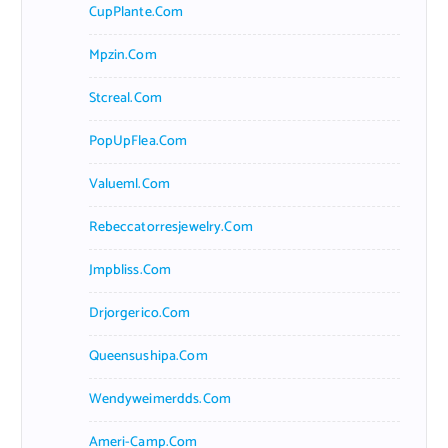
CupPlante.com
Mpzin.com
Stcreal.com
PopUpFlea.com
Valueml.com
Rebeccatorresjewelry.com
Jmpbliss.com
Drjorgerico.com
Queensushipa.com
Wendyweimerdds.com
Ameri-Camp.com