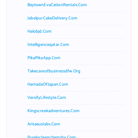
BaytownEvaCationRentals.com
JabalpurCakeDelivery.com
Halobjd.com
Intelligenceqatar.com
PikaPikaApp.com
Takecareofbusinessdfw.org
HamadaOfJapan.com
VersifyLifestyle.com
Kingscreekadventures.com
Antaeuslabs.com
Purelycleanchemdry.com