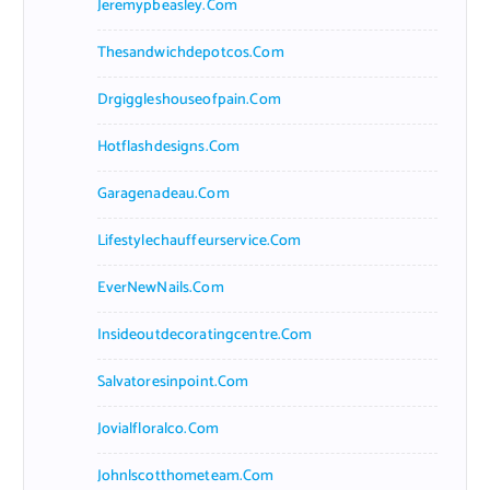
Jeremypbeasley.com
Thesandwichdepotcos.com
Drgiggleshouseofpain.com
Hotflashdesigns.com
Garagenadeau.com
Lifestylechauffeurservice.com
EverNewNails.com
Insideoutdecoratingcentre.com
Salvatoresinpoint.com
Jovialfloralco.com
Johnlscotthometeam.com