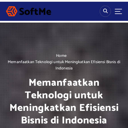
S
k
i
p
t
o
c
o
n
Home
t
Memanfaatkan Teknologi untuk Meningkatkan Efisiensi Bisnis di
e
Indonesia
n
Memanfaatkan
t
Teknologi untuk
Meningkatkan Efisiensi
Bisnis di Indonesia