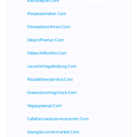
Kautorepair.com
Marjaeswinebar.com
Elmazatlanclinton.com
Ideacoffeenyc.com
Odieschillicothe.com
Lacantinitagalesburg.com
Pizzadeliverybristol.com
Greenstarsmogcheck.com
Happypawspl.com
Callahansautoservicecenter.com
Georgiascornermarket.com