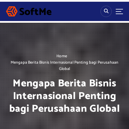
S
k
i
p
t
o
c
o
n
Home
t
Mengapa Berita Bisnis Internasional Penting bagi Perusahaan
e
Global
n
Mengapa Berita Bisnis
t
Internasional Penting
bagi Perusahaan Global