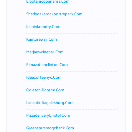
Elbotanicopanama.com
Shadyoaksrockportrvpark.com
Jccoinlaundry.com
Kautorepair.com
Marjaeswinebar.com
Elmazatlanclinton.com
Ideacoffeenyc.com
Odieschillicothe.com
Lacantinitagalesburg.com
Pizzadeliverybristol.com
Greenstarsmogcheck.com