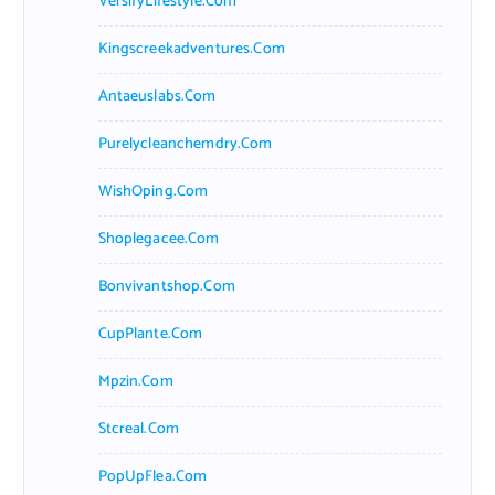
VersifyLifestyle.com
Kingscreekadventures.com
Antaeuslabs.com
Purelycleanchemdry.com
WishOping.com
Shoplegacee.com
Bonvivantshop.com
CupPlante.com
Mpzin.com
Stcreal.com
PopUpFlea.com