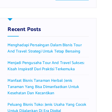
a
r
c
h
f
Recent Posts
o
r
Menghadapi Persaingan Dalam Bisnis Tour
:
And Travel: Strategi Untuk Tetap Bersaing
Menjadi Pengusaha Tour And Travel Sukses:
Kisah Inspiratif Dari Praktisi Terkemuka
Manfaat Bisnis Tanaman Herbal: Jenis
Tanaman Yang Bisa Dimanfaatkan Untuk
Kesehatan Dan Kecantikan
Peluang Bisnis Toko: Jenis Usaha Yang Cocok
Untuk Dijalankan Di Era Digital