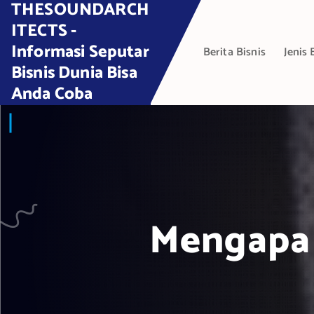
THESOUNDARCH
S
k
ITECTS -
i
Informasi Seputar
Berita Bisnis
Jenis 
p
Bisnis Dunia Bisa
t
Anda Coba
o
c
o
n
t
e
n
t
Mengapa 