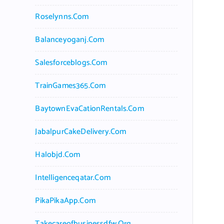
Roselynns.com
Balanceyoganj.com
Salesforceblogs.com
TrainGames365.com
BaytownEvaCationRentals.com
JabalpurCakeDelivery.com
Halobjd.com
Intelligenceqatar.com
PikaPikaApp.com
Takecareofbusinessdfw.org