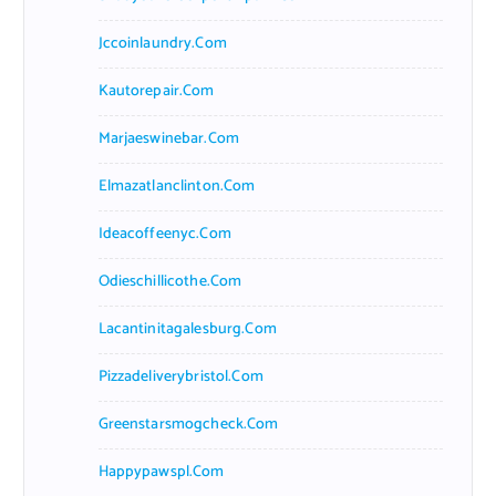
Jccoinlaundry.com
Kautorepair.com
Marjaeswinebar.com
Elmazatlanclinton.com
Ideacoffeenyc.com
Odieschillicothe.com
Lacantinitagalesburg.com
Pizzadeliverybristol.com
Greenstarsmogcheck.com
Happypawspl.com