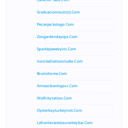
Cafecito-Satx.com
Graduacionviu2023.com
Pecanjackstogo.com
Zengardendayspa.com
Sparklejewelryinc.com
Ironcladtattoostudio.com
Bruinshome.com
Annascleaningsvc.com
Wolfcitytattoo.com
Oysterbayturkeytrot.com
Lafronterarestauranteybar.com