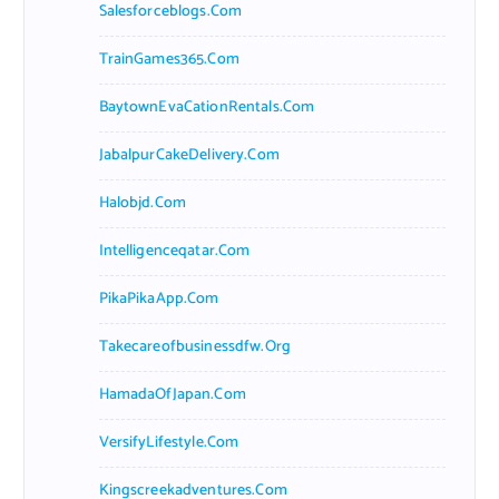
Salesforceblogs.com
TrainGames365.com
BaytownEvaCationRentals.com
JabalpurCakeDelivery.com
Halobjd.com
Intelligenceqatar.com
PikaPikaApp.com
Takecareofbusinessdfw.org
HamadaOfJapan.com
VersifyLifestyle.com
Kingscreekadventures.com