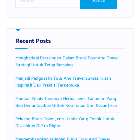
e
a
r
c
h
f
Recent Posts
o
r
Menghadapi Persaingan Dalam Bisnis Tour And Travel:
:
Strategi Untuk Tetap Bersaing
Menjadi Pengusaha Tour And Travel Sukses: Kisah
Inspiratif Dari Praktisi Terkemuka
Manfaat Bisnis Tanaman Herbal: Jenis Tanaman Yang
Bisa Dimanfaatkan Untuk Kesehatan Dan Kecantikan
Peluang Bisnis Toko: Jenis Usaha Yang Cocok Untuk
Dijalankan Di Era Digital
Mengembangkan Jaringan Bisnis Tour And Travel: