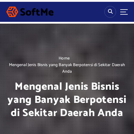
S
k
i
p
t
o
c
o
n
Home
t
Mengenal Jenis Bisnis yang Banyak Berpotensi di Sekitar Daerah
e
Anda
n
Mengenal Jenis Bisnis
t
yang Banyak Berpotensi
di Sekitar Daerah Anda