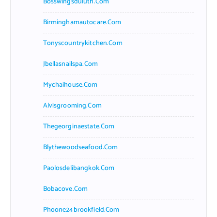
Bosswingsduluth.com
Birminghamautocare.com
Tonyscountrykitchen.com
Jbellasnailspa.com
Mychaihouse.com
Alvisgrooming.com
Thegeorginaestate.com
Blythewoodseafood.com
Paolosdelibangkok.com
Bobacove.com
Phoone24brookfield.com