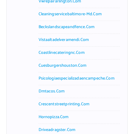
Vwrepairarlington.com
Cleaningservicebaltimore-Md.com
Beckslandscapeandfence.com
Vistaaltadelveramendi.com
Coastlinecateringnc.com
Cuesburgershouston.com
Psicologiaespecializadaencampeche.com
Dmtacos.com
Crescentstreetprinting.com
Hornopizza.com
Driveadragster.com