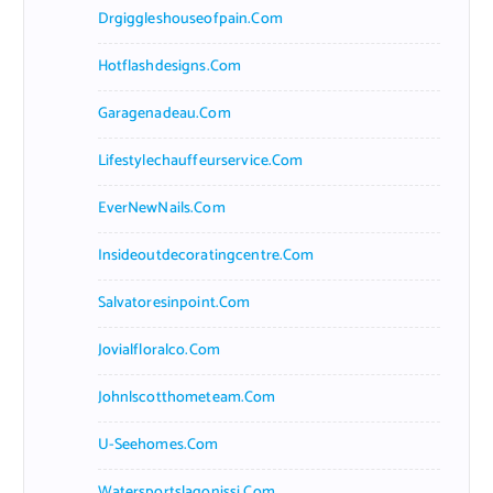
Drgiggleshouseofpain.com
Hotflashdesigns.com
Garagenadeau.com
Lifestylechauffeurservice.com
EverNewNails.com
Insideoutdecoratingcentre.com
Salvatoresinpoint.com
Jovialfloralco.com
Johnlscotthometeam.com
U-Seehomes.com
Watersportslagonissi.com