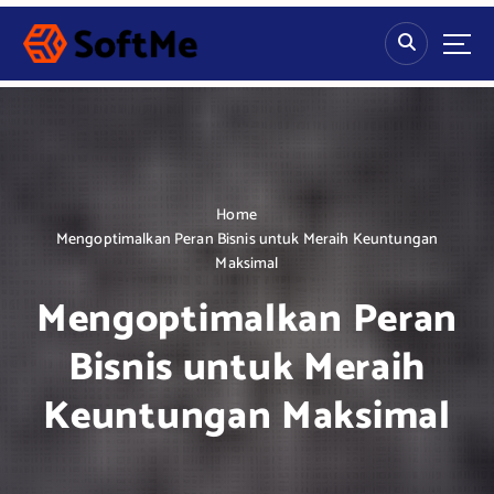
S
k
i
p
t
o
c
o
n
Home
t
Mengoptimalkan Peran Bisnis untuk Meraih Keuntungan
e
Maksimal
n
Mengoptimalkan Peran
t
Bisnis untuk Meraih
Keuntungan Maksimal