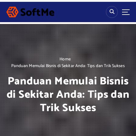
S
k
i
p
t
o
c
o
n
Home
t
Panduan Memulai Bisnis di Sekitar Anda: Tips dan Trik Sukses
e
Panduan Memulai Bisnis
n
t
di Sekitar Anda: Tips dan
Trik Sukses