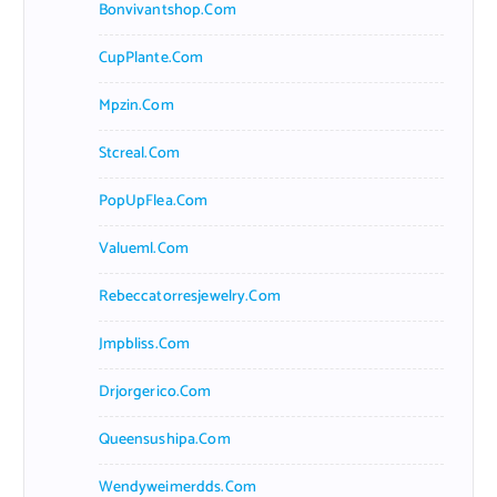
Bonvivantshop.com
CupPlante.com
Mpzin.com
Stcreal.com
PopUpFlea.com
Valueml.com
Rebeccatorresjewelry.com
Jmpbliss.com
Drjorgerico.com
Queensushipa.com
Wendyweimerdds.com