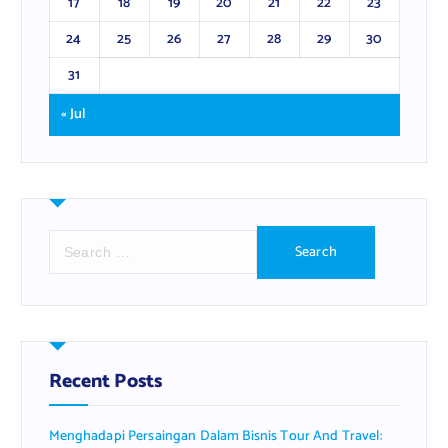
17
18
19
20
21
22
23
24
25
26
27
28
29
30
31
« Jul
S
e
a
r
c
h
f
Recent Posts
o
r
Menghadapi Persaingan Dalam Bisnis Tour And Travel:
: