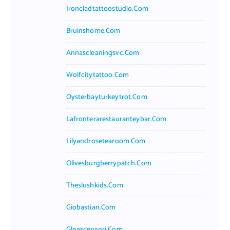
Ironcladtattoostudio.com
Bruinshome.com
Annascleaningsvc.com
Wolfcitytattoo.com
Oysterbayturkeytrot.com
Lafronterarestauranteybar.com
Lilyandrosetearoom.com
Olivesburgberrypatch.com
Theslushkids.com
Giobastian.com
Glpascensori.com