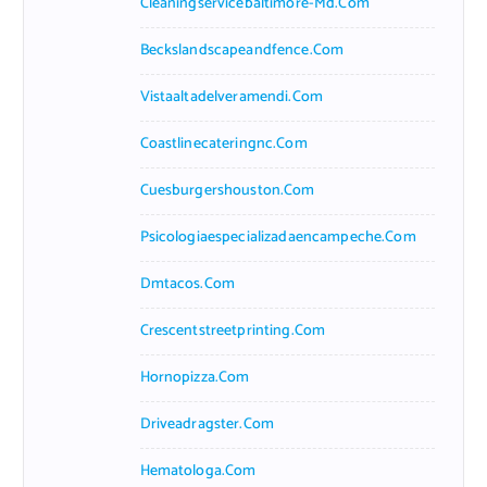
Cleaningservicebaltimore-Md.com
Beckslandscapeandfence.com
Vistaaltadelveramendi.com
Coastlinecateringnc.com
Cuesburgershouston.com
Psicologiaespecializadaencampeche.com
Dmtacos.com
Crescentstreetprinting.com
Hornopizza.com
Driveadragster.com
Hematologa.com