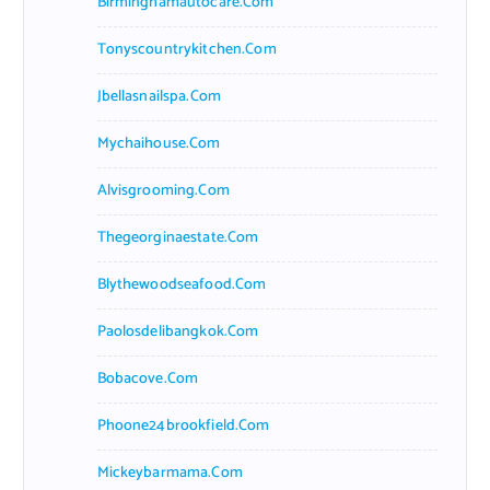
Birminghamautocare.com
Tonyscountrykitchen.com
Jbellasnailspa.com
Mychaihouse.com
Alvisgrooming.com
Thegeorginaestate.com
Blythewoodseafood.com
Paolosdelibangkok.com
Bobacove.com
Phoone24brookfield.com
Mickeybarmama.com