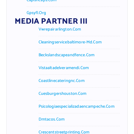
Capishcaps.com
Gpsyfl.org
MEDIA PARTNER III
Vwrepairarlington.com
Cleaningservicebaltimore-Md.com
Beckslandscapeandfence.com
Vistaaltadelveramendi.com
Coastlinecateringnc.com
Cuesburgershouston.com
Psicologiaespecializadaencampeche.com
Dmtacos.com
Crescentstreetprinting.com