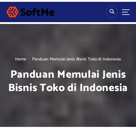
S
k
i
p
t
o
c
o
n
Home
Panduan Memulai Jenis Bisnis Toko di Indonesia
t
Panduan Memulai Jenis
e
n
Bisnis Toko di Indonesia
t