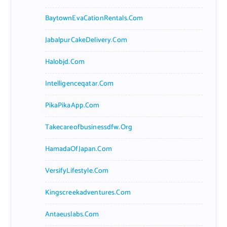
BaytownEvaCationRentals.com
JabalpurCakeDelivery.com
Halobjd.com
Intelligenceqatar.com
PikaPikaApp.com
Takecareofbusinessdfw.org
HamadaOfJapan.com
VersifyLifestyle.com
Kingscreekadventures.com
Antaeuslabs.com