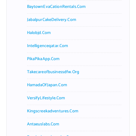
BaytownEvaCationRentals.com
JabalpurCakeDelivery.com
Halobjd.com
Intelligenceqatar.com
PikaPikaApp.com
Takecareofbusinessdfw.org
HamadaOfJapan.com
VersifyLifestyle.com
Kingscreekadventures.com
Antaeuslabs.com