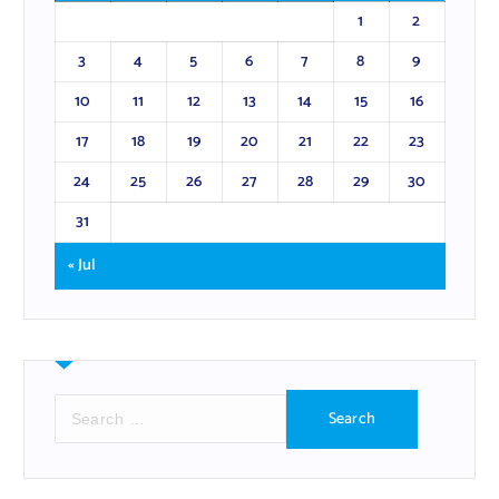
1
2
3
4
5
6
7
8
9
10
11
12
13
14
15
16
17
18
19
20
21
22
23
24
25
26
27
28
29
30
31
« Jul
S
e
a
r