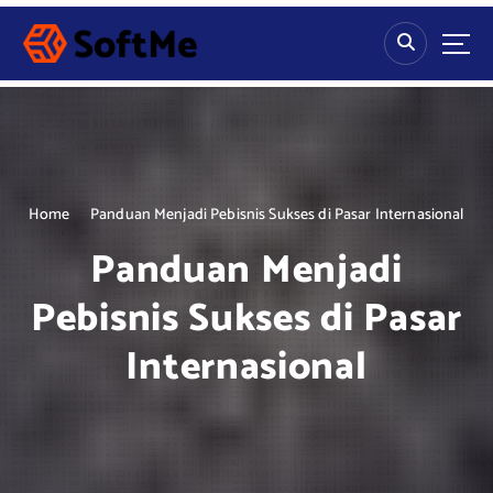
S
k
i
p
t
o
c
o
n
Home
Panduan Menjadi Pebisnis Sukses di Pasar Internasional
t
Panduan Menjadi
e
n
Pebisnis Sukses di Pasar
t
Internasional