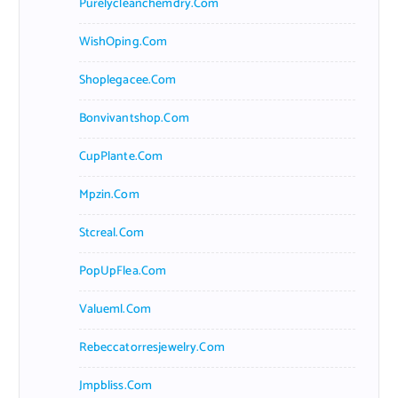
Purelycleanchemdry.com
WishOping.com
Shoplegacee.com
Bonvivantshop.com
CupPlante.com
Mpzin.com
Stcreal.com
PopUpFlea.com
Valueml.com
Rebeccatorresjewelry.com
Jmpbliss.com