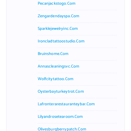
Pecanjackstogo.com
Zengardendayspa.com
Sparklejewelryinc.com
Ironcladtattoostudio.com
Bruinshome.com
Annascleaningsvc.com
Wolfcitytattoo.com
Oysterbayturkeytrot.com
Lafronterarestauranteybar.com
Lilyandrosetearoom.com
Olivesburgberrypatch.com