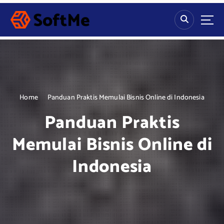
S
k
i
p
t
o
c
o
n
Home
Panduan Praktis Memulai Bisnis Online di Indonesia
t
Panduan Praktis
e
n
Memulai Bisnis Online di
t
Indonesia