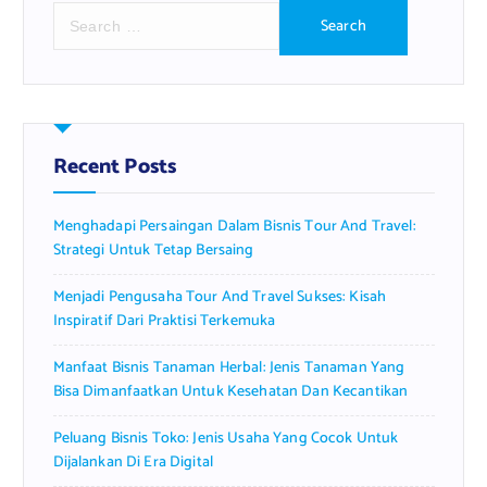
S
e
a
r
c
h
f
Recent Posts
o
r
Menghadapi Persaingan Dalam Bisnis Tour And Travel:
:
Strategi Untuk Tetap Bersaing
Menjadi Pengusaha Tour And Travel Sukses: Kisah
Inspiratif Dari Praktisi Terkemuka
Manfaat Bisnis Tanaman Herbal: Jenis Tanaman Yang
Bisa Dimanfaatkan Untuk Kesehatan Dan Kecantikan
Peluang Bisnis Toko: Jenis Usaha Yang Cocok Untuk
Dijalankan Di Era Digital