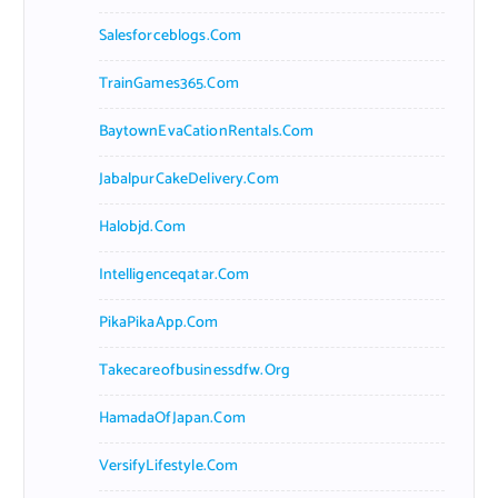
Salesforceblogs.com
TrainGames365.com
BaytownEvaCationRentals.com
JabalpurCakeDelivery.com
Halobjd.com
Intelligenceqatar.com
PikaPikaApp.com
Takecareofbusinessdfw.org
HamadaOfJapan.com
VersifyLifestyle.com