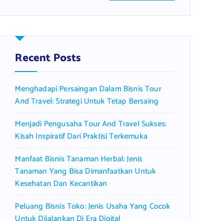
a
r
c
h
f
Recent Posts
o
r
Menghadapi Persaingan Dalam Bisnis Tour
:
And Travel: Strategi Untuk Tetap Bersaing
Menjadi Pengusaha Tour And Travel Sukses:
Kisah Inspiratif Dari Praktisi Terkemuka
Manfaat Bisnis Tanaman Herbal: Jenis
Tanaman Yang Bisa Dimanfaatkan Untuk
Kesehatan Dan Kecantikan
Peluang Bisnis Toko: Jenis Usaha Yang Cocok
Untuk Dijalankan Di Era Digital