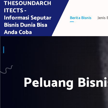
THESOUNDARCH
S
k
ITECTS -
i
Informasi Seputar
Berita Bisnis
Jenis 
p
Bisnis Dunia Bisa
t
Anda Coba
o
c
o
n
t
e
n
t
Peluang Bisni