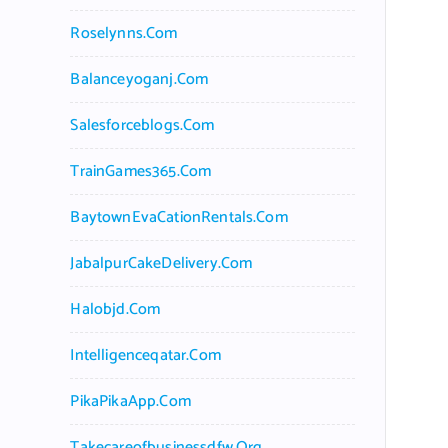
Roselynns.com
Balanceyoganj.com
Salesforceblogs.com
TrainGames365.com
BaytownEvaCationRentals.com
JabalpurCakeDelivery.com
Halobjd.com
Intelligenceqatar.com
PikaPikaApp.com
Takecareofbusinessdfw.org