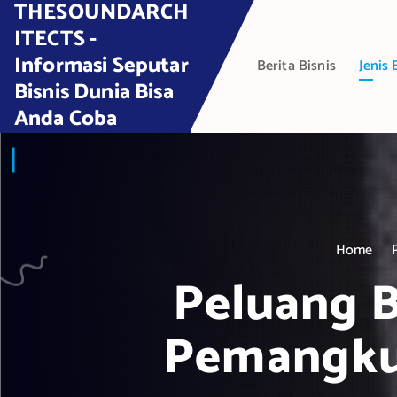
THESOUNDARCH
S
k
ITECTS -
i
Informasi Seputar
Berita Bisnis
Jenis 
p
Bisnis Dunia Bisa
t
Anda Coba
o
c
o
n
t
e
Home
n
t
Peluang B
Pemangku 