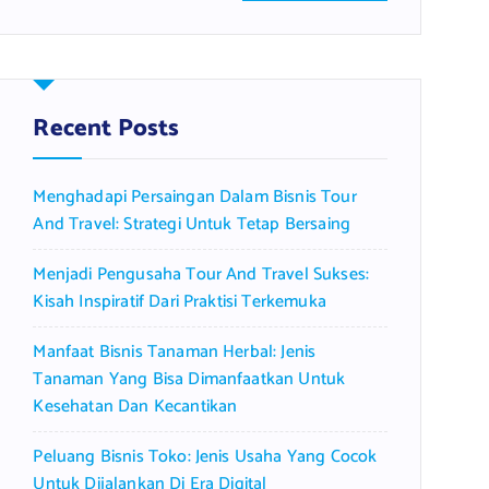
a
r
c
h
f
Recent Posts
o
r
Menghadapi Persaingan Dalam Bisnis Tour
:
And Travel: Strategi Untuk Tetap Bersaing
Menjadi Pengusaha Tour And Travel Sukses:
Kisah Inspiratif Dari Praktisi Terkemuka
Manfaat Bisnis Tanaman Herbal: Jenis
Tanaman Yang Bisa Dimanfaatkan Untuk
Kesehatan Dan Kecantikan
Peluang Bisnis Toko: Jenis Usaha Yang Cocok
Untuk Dijalankan Di Era Digital