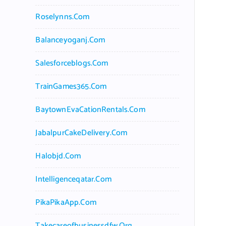
Roselynns.com
Balanceyoganj.com
Salesforceblogs.com
TrainGames365.com
BaytownEvaCationRentals.com
JabalpurCakeDelivery.com
Halobjd.com
Intelligenceqatar.com
PikaPikaApp.com
Takecareofbusinessdfw.org