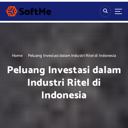
S
k
i
p
t
o
c
o
n
Home
Peluang Investasi dalam Industri Ritel di Indonesia
t
Peluang Investasi dalam
e
n
Industri Ritel di
t
Indonesia