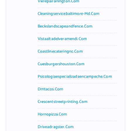
Vwrepairarlington.com
Cleaningservicebaltimore-Md.com
Beckslandscapeandfence.com
Vistaaltadelveramendi.com
Coastlinecateringnc.com
Cuesburgershouston.com
Psicologiaespecializadaencampeche.com
Dmtacos.com
Crescentstreetprinting.com
Hornopizza.com
Driveadragster.com