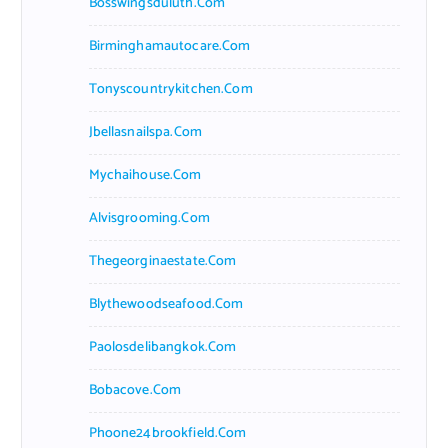
Bosswingsduluth.com
Birminghamautocare.com
Tonyscountrykitchen.com
Jbellasnailspa.com
Mychaihouse.com
Alvisgrooming.com
Thegeorginaestate.com
Blythewoodseafood.com
Paolosdelibangkok.com
Bobacove.com
Phoone24brookfield.com