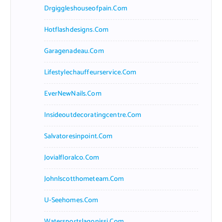
Drgiggleshouseofpain.com
Hotflashdesigns.com
Garagenadeau.com
Lifestylechauffeurservice.com
EverNewNails.com
Insideoutdecoratingcentre.com
Salvatoresinpoint.com
Jovialfloralco.com
Johnlscotthometeam.com
U-Seehomes.com
Watersportslagonissi.com