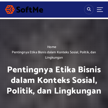
S
k
i
p
t
o
c
o
n
Home
t
Pentingnya Etika Bisnis dalam Konteks Sosial, Politik, dan
e
Lingkungan
n
Pentingnya Etika Bisnis
t
dalam Konteks Sosial,
Politik, dan Lingkungan