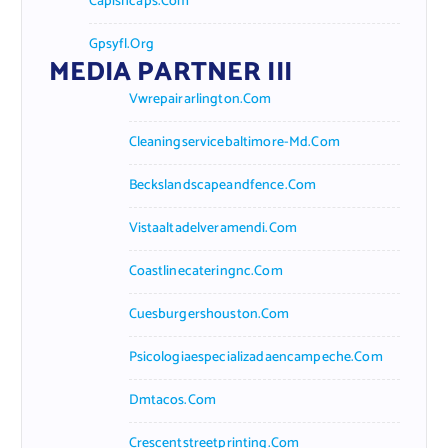
Capishcaps.com
Gpsyfl.org
MEDIA PARTNER III
Vwrepairarlington.com
Cleaningservicebaltimore-Md.com
Beckslandscapeandfence.com
Vistaaltadelveramendi.com
Coastlinecateringnc.com
Cuesburgershouston.com
Psicologiaespecializadaencampeche.com
Dmtacos.com
Crescentstreetprinting.com