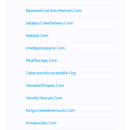
BaytownEvaCationRentals.com
JabalpurCakeDelivery.com
Halobjd.com
Intelligenceqatar.com
PikaPikaApp.com
Takecareofbusinessdfw.org
HamadaOfJapan.com
VersifyLifestyle.com
Kingscreekadventures.com
Antaeuslabs.com