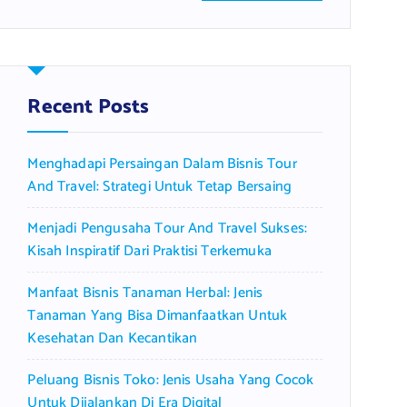
a
r
c
h
f
Recent Posts
o
r
Menghadapi Persaingan Dalam Bisnis Tour
:
And Travel: Strategi Untuk Tetap Bersaing
Menjadi Pengusaha Tour And Travel Sukses:
Kisah Inspiratif Dari Praktisi Terkemuka
Manfaat Bisnis Tanaman Herbal: Jenis
Tanaman Yang Bisa Dimanfaatkan Untuk
Kesehatan Dan Kecantikan
Peluang Bisnis Toko: Jenis Usaha Yang Cocok
Untuk Dijalankan Di Era Digital