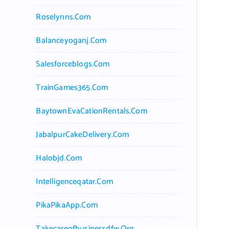
Roselynns.com
Balanceyoganj.com
Salesforceblogs.com
TrainGames365.com
BaytownEvaCationRentals.com
JabalpurCakeDelivery.com
Halobjd.com
Intelligenceqatar.com
PikaPikaApp.com
Takecareofbusinessdfw.org