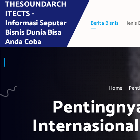
THESOUNDARCH
S
k
ITECTS -
i
Informasi Seputar
Berita Bisnis
Jenis 
p
Bisnis Dunia Bisa
t
Anda Coba
o
c
o
n
t
e
Home
Pent
n
t
Pentingny
Internasiona