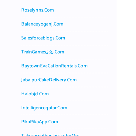
Roselynns.com
Balanceyoganj.com
Salesforceblogs.com
TrainGames365.com
BaytownEvaCationRentals.com
JabalpurCakeDelivery.com
Halobjd.com
Intelligenceqatar.com
PikaPikaApp.com
Takecareofbusinessdfw.org