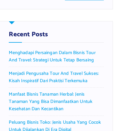
a
r
c
h
f
Recent Posts
o
r
Menghadapi Persaingan Dalam Bisnis Tour
:
And Travel: Strategi Untuk Tetap Bersaing
Menjadi Pengusaha Tour And Travel Sukses:
Kisah Inspiratif Dari Praktisi Terkemuka
Manfaat Bisnis Tanaman Herbal: Jenis
Tanaman Yang Bisa Dimanfaatkan Untuk
Kesehatan Dan Kecantikan
Peluang Bisnis Toko: Jenis Usaha Yang Cocok
Untuk Dijalankan Di Era Digital