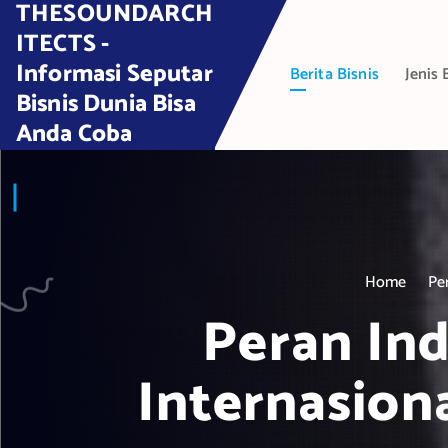
THESOUNDARCH
S
k
ITECTS -
i
Informasi Seputar
Berita Bisnis
Jenis 
p
Bisnis Dunia Bisa
t
Anda Coba
o
c
o
n
t
e
Home
Pe
n
t
Peran In
Internasion