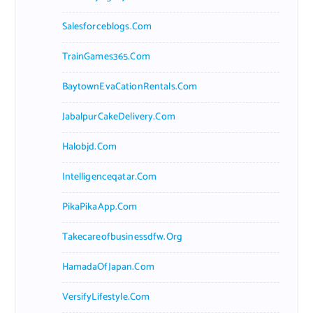
Salesforceblogs.com
TrainGames365.com
BaytownEvaCationRentals.com
JabalpurCakeDelivery.com
Halobjd.com
Intelligenceqatar.com
PikaPikaApp.com
Takecareofbusinessdfw.org
HamadaOfJapan.com
VersifyLifestyle.com