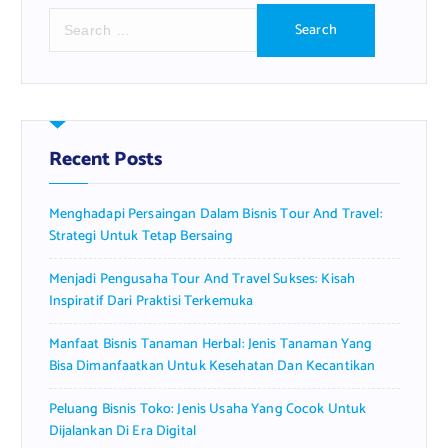
S
e
a
r
c
h
f
Recent Posts
o
r
Menghadapi Persaingan Dalam Bisnis Tour And Travel:
:
Strategi Untuk Tetap Bersaing
Menjadi Pengusaha Tour And Travel Sukses: Kisah
Inspiratif Dari Praktisi Terkemuka
Manfaat Bisnis Tanaman Herbal: Jenis Tanaman Yang
Bisa Dimanfaatkan Untuk Kesehatan Dan Kecantikan
Peluang Bisnis Toko: Jenis Usaha Yang Cocok Untuk
Dijalankan Di Era Digital