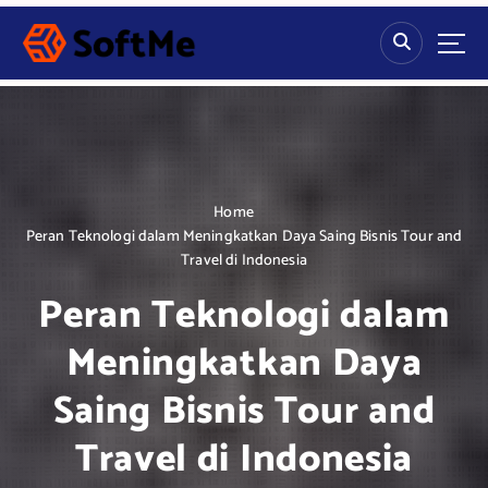
S
k
i
p
t
o
c
o
n
Home
t
Peran Teknologi dalam Meningkatkan Daya Saing Bisnis Tour and
e
Travel di Indonesia
n
Peran Teknologi dalam
t
Meningkatkan Daya
Saing Bisnis Tour and
Travel di Indonesia