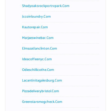
Shadyoaksrockportrvpark.com
Jccoinlaundry.com
Kautorepair.com
Marjaeswinebar.com
Elmazatlanclinton.com
Ideacoffeenyc.com
Odieschillicothe.com
Lacantinitagalesburg.com
Pizzadeliverybristol.com
Greenstarsmogcheck.com