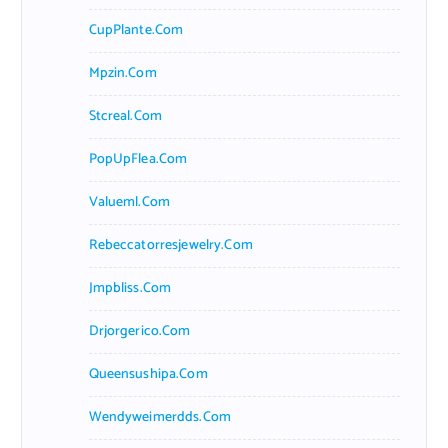
CupPlante.com
Mpzin.com
Stcreal.com
PopUpFlea.com
Valueml.com
Rebeccatorresjewelry.com
Jmpbliss.com
Drjorgerico.com
Queensushipa.com
Wendyweimerdds.com