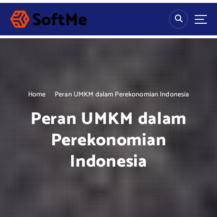
S
k
i
p
t
o
c
o
n
Home
Peran UMKM dalam Perekonomian Indonesia
t
Peran UMKM dalam
e
n
Perekonomian
t
Indonesia