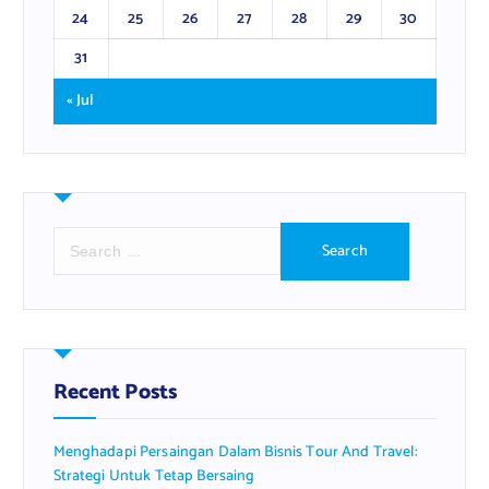
24
25
26
27
28
29
30
31
« Jul
S
e
a
r
c
h
f
Recent Posts
o
r
Menghadapi Persaingan Dalam Bisnis Tour And Travel:
:
Strategi Untuk Tetap Bersaing