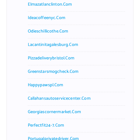
Elmazatlanclinton.com
Ideacoffeenyc.com
Odieschillicothe.com
Lacantinitagalesburg.com
Pizzadeliverybristol.com
Greenstarsmogcheck.com
Happypawspl.com
Callahansautoservicecenter.com
Georgiascornermarket.com
Perfectfit24-7.com
Portugalprivatedriver.com