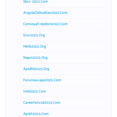
Sbcc-2022.com
AngolaOilAndGas2022.com
Convoy4Freedom2022.com
Grur2023.org
Hkhk2023.org
Napm2023.org
Apsdfd2023.org
Forumausape2023.com
Imkl2023.com
Careerfaircsd2023.com
Apsth2023.com