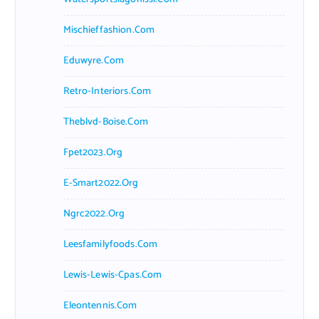
Mischieffashion.com
Eduwyre.com
Retro-Interiors.com
Theblvd-Boise.com
Fpet2023.org
E-Smart2022.org
Ngrc2022.org
Leesfamilyfoods.com
Lewis-Lewis-Cpas.com
Eleontennis.com