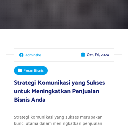
Oct, Fri, 2024
adminthe
Peran Bisnis
Strategi Komunikasi yang Sukses
untuk Meningkatkan Penjualan
Bisnis Anda
Strategi komunikasi yang sukses merupakan
kunci utama dalam meningkatkan penjualan