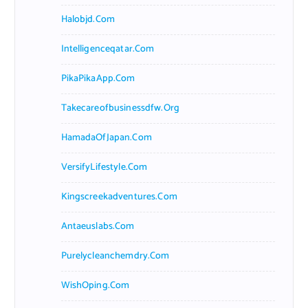
Halobjd.com
Intelligenceqatar.com
PikaPikaApp.com
Takecareofbusinessdfw.org
HamadaOfJapan.com
VersifyLifestyle.com
Kingscreekadventures.com
Antaeuslabs.com
Purelycleanchemdry.com
WishOping.com