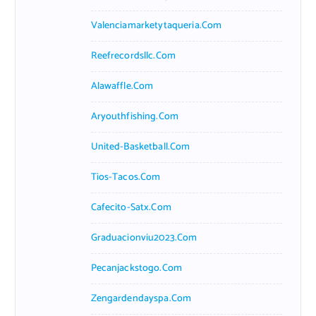
Valenciamarketytaqueria.com
Reefrecordsllc.com
Alawaffle.com
Aryouthfishing.com
United-Basketball.com
Tios-Tacos.com
Cafecito-Satx.com
Graduacionviu2023.com
Pecanjackstogo.com
Zengardendayspa.com