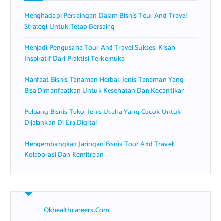
r
Menghadapi Persaingan Dalam Bisnis Tour And Travel:
:
Strategi Untuk Tetap Bersaing
Menjadi Pengusaha Tour And Travel Sukses: Kisah
Inspiratif Dari Praktisi Terkemuka
Manfaat Bisnis Tanaman Herbal: Jenis Tanaman Yang
Bisa Dimanfaatkan Untuk Kesehatan Dan Kecantikan
Peluang Bisnis Toko: Jenis Usaha Yang Cocok Untuk
Dijalankan Di Era Digital
Mengembangkan Jaringan Bisnis Tour And Travel:
Kolaborasi Dan Kemitraan
Okhealthcareers.com