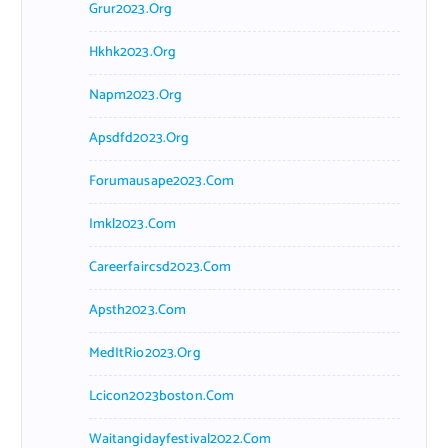
Grur2023.org
Hkhk2023.org
Napm2023.org
Apsdfd2023.org
Forumausape2023.com
Imkl2023.com
Careerfaircsd2023.com
Apsth2023.com
MedItRio2023.org
Lcicon2023boston.com
Waitangidayfestival2022.com