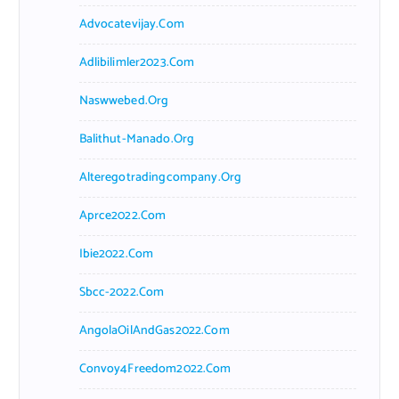
Advocatevijay.com
Adlibilimler2023.com
Naswwebed.org
Balithut-Manado.org
Alteregotradingcompany.org
Aprce2022.com
Ibie2022.com
Sbcc-2022.com
AngolaOilAndGas2022.com
Convoy4Freedom2022.com