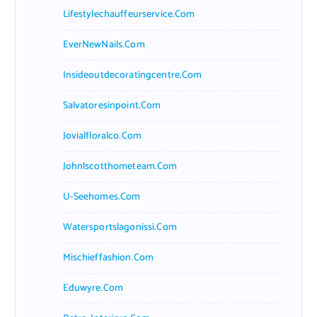
Lifestylechauffeurservice.com
EverNewNails.com
Insideoutdecoratingcentre.com
Salvatoresinpoint.com
Jovialfloralco.com
Johnlscotthometeam.com
U-Seehomes.com
Watersportslagonissi.com
Mischieffashion.com
Eduwyre.com