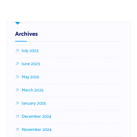
Archives
July 2025
June 2025
May 2025
March 2025
January 2025
December 2024
November 2024