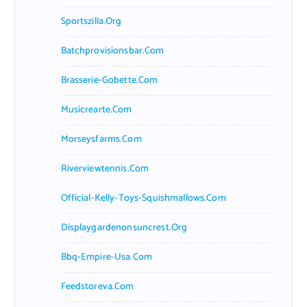
Sportszilla.org
Batchprovisionsbar.com
Brasserie-Gobette.com
Musicrearte.com
Morseysfarms.com
Riverviewtennis.com
Official-Kelly-Toys-Squishmallows.com
Displaygardenonsuncrest.org
Bbq-Empire-Usa.com
Feedstoreva.com