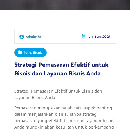
Jan, Sun, 2025
adminthe
Jenis Bisnis
Strategi Pemasaran Efektif untuk
Bisnis dan Layanan Bisnis Anda
Strategi Pemasaran Efektif untuk Bisnis dan
Layanan Bisnis Anda
Pemasaran merupakan salah satu aspek penting
dalam menjalankan bisnis. Tanpa strategi
pemasaran yang efektif, bisnis dan layanan bisnis
Anda mungkin akan kesulitan untuk berkembang