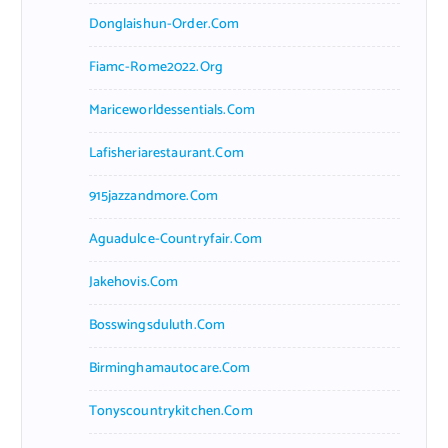
Donglaishun-Order.com
Fiamc-Rome2022.org
Mariceworldessentials.com
Lafisheriarestaurant.com
915jazzandmore.com
Aguadulce-Countryfair.com
Jakehovis.com
Bosswingsduluth.com
Birminghamautocare.com
Tonyscountrykitchen.com