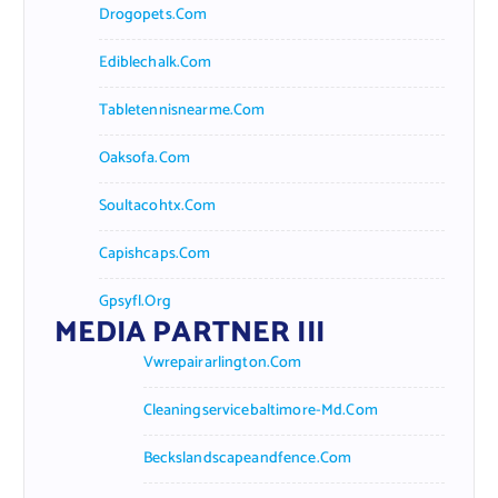
Drogopets.com
Ediblechalk.com
Tabletennisnearme.com
Oaksofa.com
Soultacohtx.com
Capishcaps.com
Gpsyfl.org
MEDIA PARTNER III
Vwrepairarlington.com
Cleaningservicebaltimore-Md.com
Beckslandscapeandfence.com