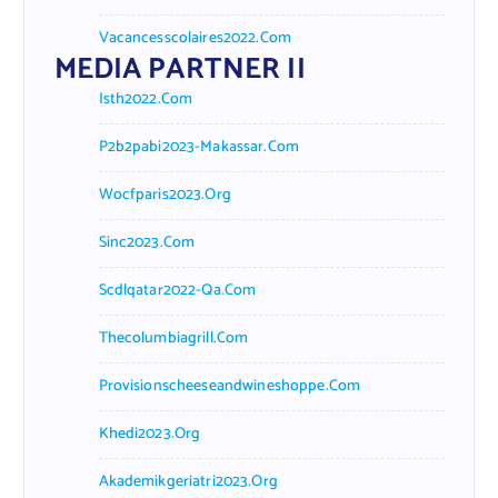
Vacancesscolaires2022.com
MEDIA PARTNER II
Isth2022.com
P2b2pabi2023-Makassar.com
Wocfparis2023.org
Sinc2023.com
Scdlqatar2022-Qa.com
Thecolumbiagrill.com
Provisionscheeseandwineshoppe.com
Khedi2023.org
Akademikgeriatri2023.org