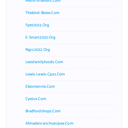
Retro-Interiors.com
Theblvd-Boise.com
Fpet2023.org
E-Smart2022.org
Ngrc2022.org
Leesfamilyfoods.com
Lewis-Lewis-Cpas.com
Eleontennis.com
Cyetus.com
Bradfordshops.com
Almadenranchsanjose.com