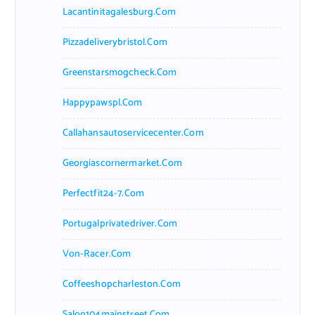
Lacantinitagalesburg.com
Pizzadeliverybristol.com
Greenstarsmogcheck.com
Happypawspl.com
Callahansautoservicecenter.com
Georgiascornermarket.com
Perfectfit24-7.com
Portugalprivatedriver.com
Von-Racer.com
Coffeeshopcharleston.com
Salon104mainstreet.com