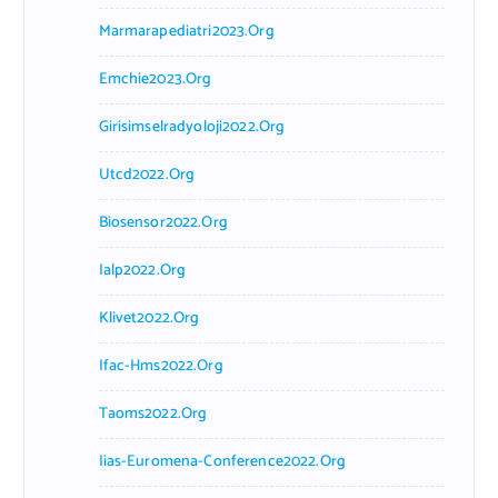
Marmarapediatri2023.org
Emchie2023.org
Girisimselradyoloji2022.org
Utcd2022.org
Biosensor2022.org
Ialp2022.org
Klivet2022.org
Ifac-Hms2022.org
Taoms2022.org
Iias-Euromena-Conference2022.org