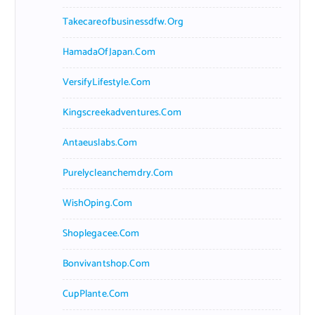
Takecareofbusinessdfw.org
HamadaOfJapan.com
VersifyLifestyle.com
Kingscreekadventures.com
Antaeuslabs.com
Purelycleanchemdry.com
WishOping.com
Shoplegacee.com
Bonvivantshop.com
CupPlante.com