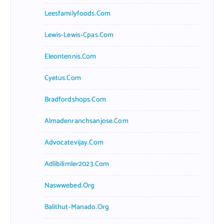
Leesfamilyfoods.com
Lewis-Lewis-Cpas.com
Eleontennis.com
Cyetus.com
Bradfordshops.com
Almadenranchsanjose.com
Advocatevijay.com
Adlibilimler2023.com
Naswwebed.org
Balithut-Manado.org