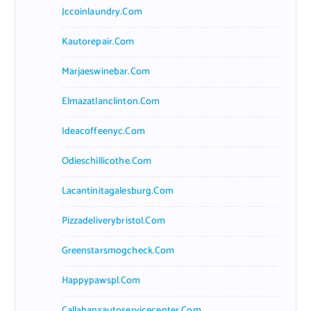
Jccoinlaundry.com
Kautorepair.com
Marjaeswinebar.com
Elmazatlanclinton.com
Ideacoffeenyc.com
Odieschillicothe.com
Lacantinitagalesburg.com
Pizzadeliverybristol.com
Greenstarsmogcheck.com
Happypawspl.com
Callahansautoservicecenter.com