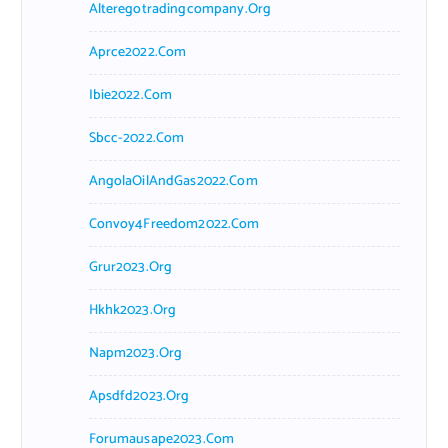
Alteregotradingcompany.org
Aprce2022.com
Ibie2022.com
Sbcc-2022.com
AngolaOilAndGas2022.com
Convoy4Freedom2022.com
Grur2023.org
Hkhk2023.org
Napm2023.org
Apsdfd2023.org
Forumausape2023.com