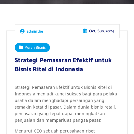
Oct, Sun, 2024
adminthe
Peran Bisnis
Strategi Pemasaran Efektif untuk
Bisnis Ritel di Indonesia
Strategi Pemasaran Efektif untuk Bisnis Ritel di
Indonesia menjadi kunci sukses bagi para pelaku
usaha dalam menghadapi persaingan yang
semakin ketat di pasar. Dalam dunia bisnis retail,
pemasaran yang tepat dapat meningkatkan
penjualan dan memperluas pangsa pasar.
Menurut CEO sebuah perusahaan riset