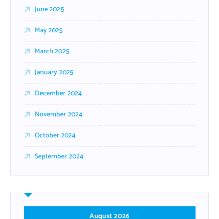
June 2025
May 2025
March 2025
January 2025
December 2024
November 2024
October 2024
September 2024
August 2026