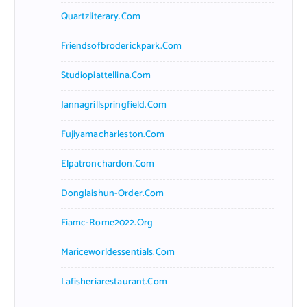
Quartzliterary.com
Friendsofbroderickpark.com
Studiopiattellina.com
Jannagrillspringfield.com
Fujiyamacharleston.com
Elpatronchardon.com
Donglaishun-Order.com
Fiamc-Rome2022.org
Mariceworldessentials.com
Lafisheriarestaurant.com