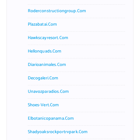
Roderconstructiongroup.com
Plazabatai.com
Hawkscayresort.com
Hellonquads.com
Diarioanimales.com
Decogaleri.com
Unavozparadios.com
Shoes-Vert.com
Elbotanicopanama.com
Shadyoaksrockportrvpark.com