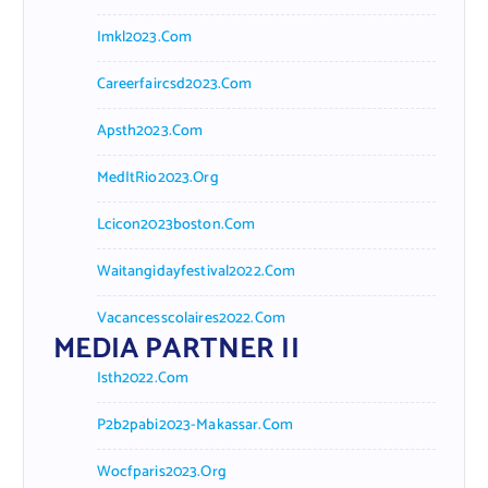
Imkl2023.com
Careerfaircsd2023.com
Apsth2023.com
MedItRio2023.org
Lcicon2023boston.com
Waitangidayfestival2022.com
Vacancesscolaires2022.com
MEDIA PARTNER II
Isth2022.com
P2b2pabi2023-Makassar.com
Wocfparis2023.org