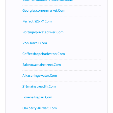
Georgiascornermarket.com
Perfectfit24-7.com
Portugalprivatedriver.com
Von-Racer.com
Coffeeshopcharleston.com
Salon104mainstreet.com
Alkaspringswater.com
318mainstreet8h.com
Lovenailsspari.com
Oakberry-Kuwait.com