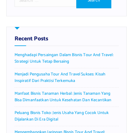
e
a
r
c
h
f
Recent Posts
o
r
Menghadapi Persaingan Dalam Bisnis Tour And Travel:
:
Strategi Untuk Tetap Bersaing
Menjadi Pengusaha Tour And Travel Sukses: Kisah
Inspiratif Dari Praktisi Terkemuka
Manfaat Bisnis Tanaman Herbal: Jenis Tanaman Yang
Bisa Dimanfaatkan Untuk Kesehatan Dan Kecantikan
Peluang Bisnis Toko: Jenis Usaha Yang Cocok Untuk
Dijalankan Di Era Digital
Mengembangkan Jaringan Bisnis Tour And Travel: