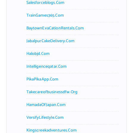
Salesforceblogs.com
TrainGames365.com
BaytownEvaCationRentals.com
JabalpurCakeDelivery.com
Halobjd.com
Intelligenceqatar.com
PikaPikaApp.com
Takecareofbusinessdfw.org
HamadaOfJapan.com
VersifyLifestyle.com
Kingscreekadventures.com