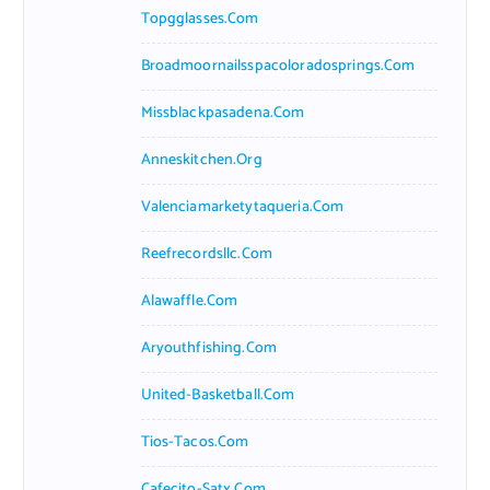
Topgglasses.com
Broadmoornailsspacoloradosprings.com
Missblackpasadena.com
Anneskitchen.org
Valenciamarketytaqueria.com
Reefrecordsllc.com
Alawaffle.com
Aryouthfishing.com
United-Basketball.com
Tios-Tacos.com
Cafecito-Satx.com