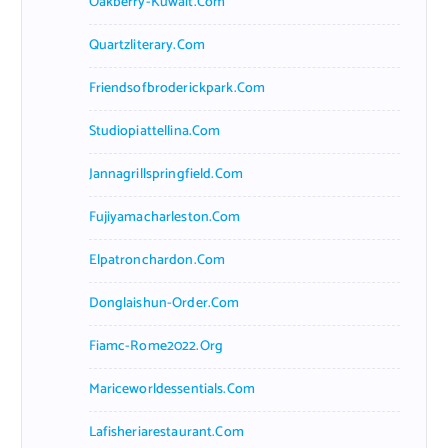
Oakberry-Kuwait.com
Quartzliterary.com
Friendsofbroderickpark.com
Studiopiattellina.com
Jannagrillspringfield.com
Fujiyamacharleston.com
Elpatronchardon.com
Donglaishun-Order.com
Fiamc-Rome2022.org
Mariceworldessentials.com
Lafisheriarestaurant.com