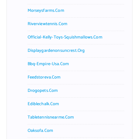
Morseysfarms.com
Riverviewtennis.com
Official-Kelly-Toys-Squishmallows.com
Displaygardenonsuncrest.org
Bbq-Empire-Usa.com
Feedstoreva.com
Drogopets.com
Ediblechalk.com
Tabletennisnearme.com
Oaksofa.com