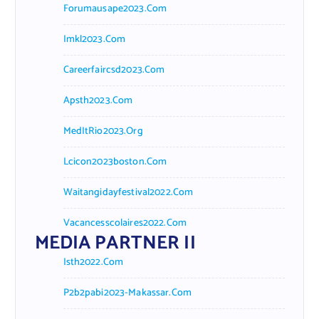
Forumausape2023.com
Imkl2023.com
Careerfaircsd2023.com
Apsth2023.com
MedItRio2023.org
Lcicon2023boston.com
Waitangidayfestival2022.com
Vacancesscolaires2022.com
MEDIA PARTNER II
Isth2022.com
P2b2pabi2023-Makassar.com