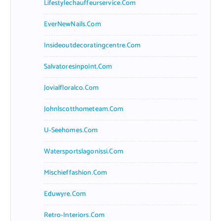
Lifestylechauffeurservice.com
EverNewNails.com
Insideoutdecoratingcentre.com
Salvatoresinpoint.com
Jovialfloralco.com
Johnlscotthometeam.com
U-Seehomes.com
Watersportslagonissi.com
Mischieffashion.com
Eduwyre.com
Retro-Interiors.com