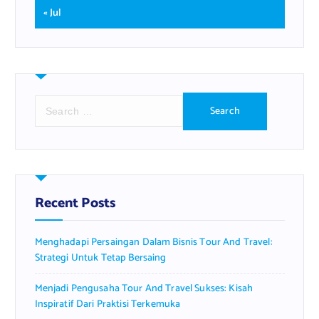
« Jul
S
e
a
r
c
h
f
Recent Posts
o
r
Menghadapi Persaingan Dalam Bisnis Tour And Travel:
:
Strategi Untuk Tetap Bersaing
Menjadi Pengusaha Tour And Travel Sukses: Kisah
Inspiratif Dari Praktisi Terkemuka