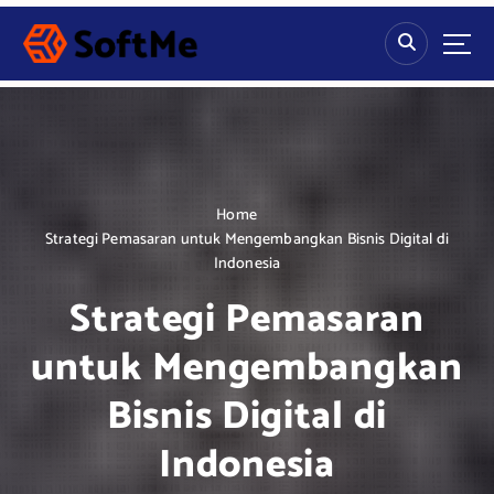
S
k
i
p
t
o
c
o
n
Home
t
Strategi Pemasaran untuk Mengembangkan Bisnis Digital di
e
Indonesia
n
Strategi Pemasaran
t
untuk Mengembangkan
Bisnis Digital di
Indonesia