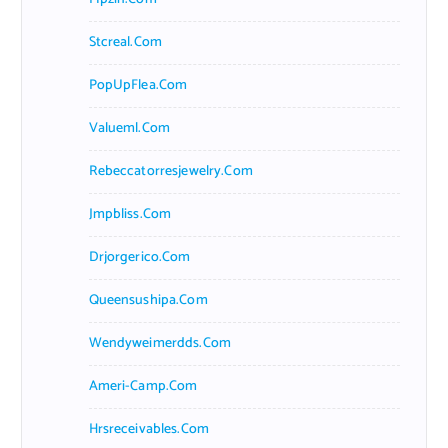
Stcreal.com
PopUpFlea.com
Valueml.com
Rebeccatorresjewelry.com
Jmpbliss.com
Drjorgerico.com
Queensushipa.com
Wendyweimerdds.com
Ameri-Camp.com
Hrsreceivables.com