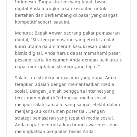
Indonesia. Tanpa strategi yang tepat, bisnis
digital Anda mungkin akan kesulitan untuk
bertahan dan berkembang di pasar yang sangat
kompetitif seperti saat ini.
Menurut Bapak Anwar, seorang pakar pemasaran
digital, “Strategi pemasaran yang efektif adalah
kunci utama dalam meraih kesuksesan dalam
bisnis digital. Anda harus dapat memahami pasar,
pesaing, serta konsumen Anda dengan baik untuk
dapat menciptakan strategi yang tepat.”
Salah satu strategi pemasaran yang dapat Anda
terapkan adalah dengan memanfaatkan media
sosial. Dengan jumlah pengguna internet yang
terus meningkat di Indonesia, media sosial
menjadi salah satu alat yang sangat efektif dalam
menjangkau konsumen potensial. Dengan
strategi pemasaran yang tepat di media sosial,
Anda dapat meningkatkan brand awareness dan
meningkatkan penjualan bisnis Anda.