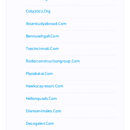
Csity2022.org
Ibsarstudyabroad.com
Bennusehgall.com
Tsecincinnati.com
Roderconstructiongroup.com
Plazabatai.com
Hawkscayresort.com
Hellonquads.com
Diarioanimales.com
Decogaleri.com