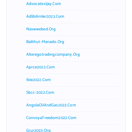
Advocatevijay.com
Adlibilimler2023.com
Naswwebed.org
Balithut-Manado.org
Alteregotradingcompany.org
Aprce2022.com
Ibie2022.com
Sbcc-2022.com
AngolaOilAndGas2022.com
Convoy4Freedom2022.com
Grur2023.org