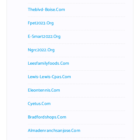
Theblvd-Boise.com
Fpet2023.org
E-Smart2022.org
Ngrc2022.org
Leesfamilyfoods.com
Lewis-Lewis-Cpas.com
Eleontennis.com
Cyetus.com
Bradfordshops.com
Almadenranchsanjose.com