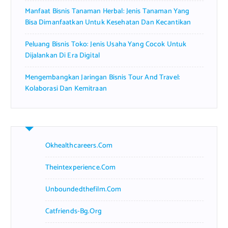
Manfaat Bisnis Tanaman Herbal: Jenis Tanaman Yang
Bisa Dimanfaatkan Untuk Kesehatan Dan Kecantikan
Peluang Bisnis Toko: Jenis Usaha Yang Cocok Untuk
Dijalankan Di Era Digital
Mengembangkan Jaringan Bisnis Tour And Travel:
Kolaborasi Dan Kemitraan
Okhealthcareers.com
Theintexperience.com
Unboundedthefilm.com
Catfriends-Bg.org