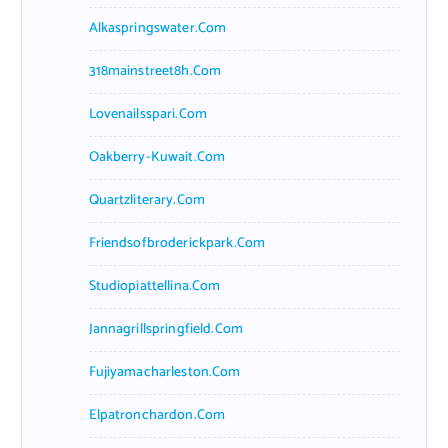
Alkaspringswater.com
318mainstreet8h.com
Lovenailsspari.com
Oakberry-Kuwait.com
Quartzliterary.com
Friendsofbroderickpark.com
Studiopiattellina.com
Jannagrillspringfield.com
Fujiyamacharleston.com
Elpatronchardon.com