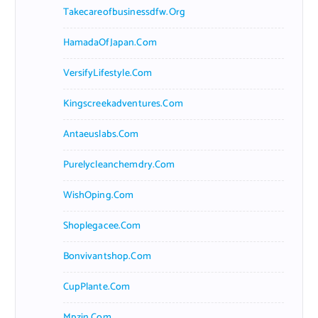
Takecareofbusinessdfw.org
HamadaOfJapan.com
VersifyLifestyle.com
Kingscreekadventures.com
Antaeuslabs.com
Purelycleanchemdry.com
WishOping.com
Shoplegacee.com
Bonvivantshop.com
CupPlante.com
Mpzin.com