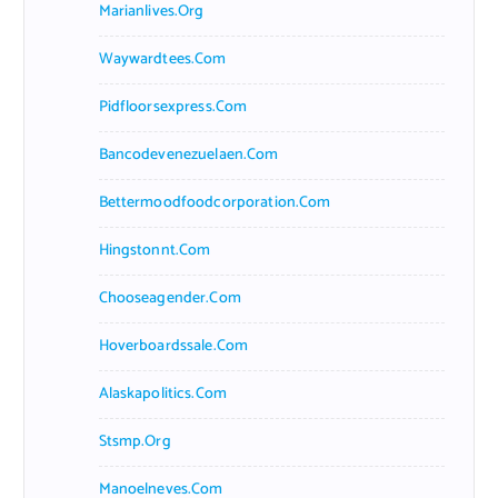
Marianlives.org
Waywardtees.com
Pidfloorsexpress.com
Bancodevenezuelaen.com
Bettermoodfoodcorporation.com
Hingstonnt.com
Chooseagender.com
Hoverboardssale.com
Alaskapolitics.com
Stsmp.org
Manoelneves.com