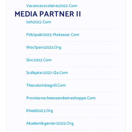
Vacancesscolaires2022.com
MEDIA PARTNER II
Isth2022.com
P2b2pabi2023-Makassar.com
Wocfparis2023.org
Sinc2023.com
Scdlqatar2022-Qa.com
Thecolumbiagrill.com
Provisionscheeseandwineshoppe.com
Khedi2023.org
Akademikgeriatri2023.org