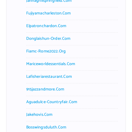
Jannagrillspringfield.com
Fujiyamacharleston.com
Elpatronchardon.com
Donglaishun-Order.com
Fiamc-Rome2022.org
Mariceworldessentials.com
Lafisheriarestaurant.com
915jazzandmore.com
Aguadulce-Countryfair.com
Jakehovis.com
Bosswingsduluth.com