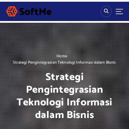
S
k
i
p
t
o
c
o
n
Home
t
Strategi Pengintegrasian Teknologi Informasi dalam Bisnis
e
Strategi
n
t
Pengintegrasian
Teknologi Informasi
dalam Bisnis