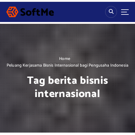
S
k
i
p
t
o
c
o
n
Home
t
Peluang Kerjasama Bisnis Internasional bagi Pengusaha Indonesia
e
Tag berita bisnis
n
t
internasional