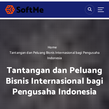
S
k
i
p
t
o
c
o
n
Home
t
Tantangan dan Peluang Bisnis Internasional bagi Pengusaha
e
Indonesia
n
Tantangan dan Peluang
t
Bisnis Internasional bagi
Pengusaha Indonesia