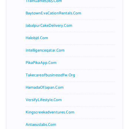
TrainGames365.com
BaytownEvaCationRentals.com
JabalpurCakeDelivery.com
Halobjd.com
Intelligenceqatar.com
PikaPikaApp.com
Takecareofbusinessdfw.org
HamadaOfJapan.com
VersifyLifestyle.com
Kingscreekadventures.com
Antaeuslabs.com