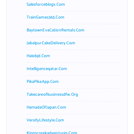
Salesforceblogs.com
TrainGames365.com
BaytownEvaCationRentals.com
JabalpurCakeDelivery.com
Halobjd.com
Intelligenceqatar.com
PikaPikaApp.com
Takecareofbusinessdfw.org
HamadaOfJapan.com
VersifyLifestyle.com
Kingscreekadventures.com