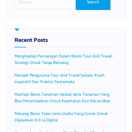
e
a
r
c
h
f
Recent Posts
o
r
Menghadapi Persaingan Dalam Bisnis Tour And Travel:
:
Strategi Untuk Tetap Bersaing
Menjadi Pengusaha Tour And Travel Sukses: Kisah
Inspiratif Dari Praktisi Terkemuka
Manfaat Bisnis Tanaman Herbal: Jenis Tanaman Yang
Bisa Dimanfaatkan Untuk Kesehatan Dan Kecantikan
Peluang Bisnis Toko: Jenis Usaha Yang Cocok Untuk
Dijalankan Di Era Digital