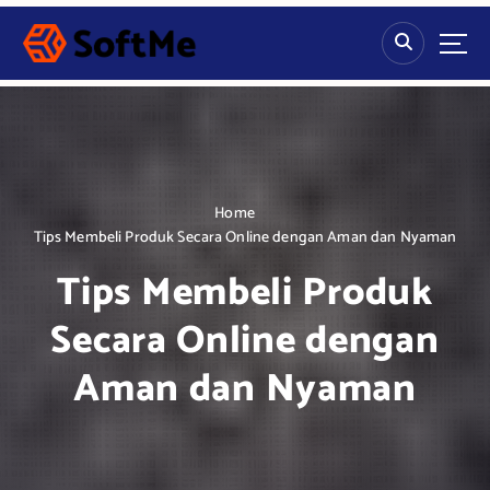
S
k
i
p
t
o
c
o
n
Home
t
Tips Membeli Produk Secara Online dengan Aman dan Nyaman
e
Tips Membeli Produk
n
t
Secara Online dengan
Aman dan Nyaman