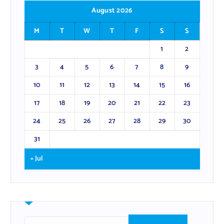
August 2026
M
T
W
T
F
S
S
1
2
3
4
5
6
7
8
9
10
11
12
13
14
15
16
17
18
19
20
21
22
23
24
25
26
27
28
29
30
31
« Jul
S