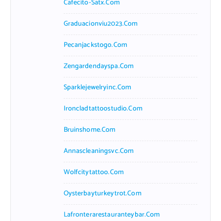
Cafecito-Satx.com
Graduacionviu2023.com
Pecanjackstogo.com
Zengardendayspa.com
Sparklejewelryinc.com
Ironcladtattoostudio.com
Bruinshome.com
Annascleaningsvc.com
Wolfcitytattoo.com
Oysterbayturkeytrot.com
Lafronterarestauranteybar.com