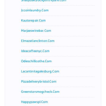
Shadyoaksrockportrvpark.com
Jccoinlaundry.com
Kautorepair.com
Marjaeswinebar.com
Elmazatlanclinton.com
Ideacoffeenyc.com
Odieschillicothe.com
Lacantinitagalesburg.com
Pizzadeliverybristol.com
Greenstarsmogcheck.com
Happypawspl.com