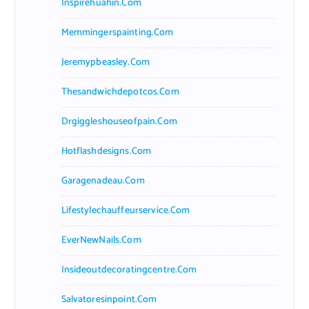
Inspirehuahin.com
Memmingerspainting.com
Jeremypbeasley.com
Thesandwichdepotcos.com
Drgiggleshouseofpain.com
Hotflashdesigns.com
Garagenadeau.com
Lifestylechauffeurservice.com
EverNewNails.com
Insideoutdecoratingcentre.com
Salvatoresinpoint.com