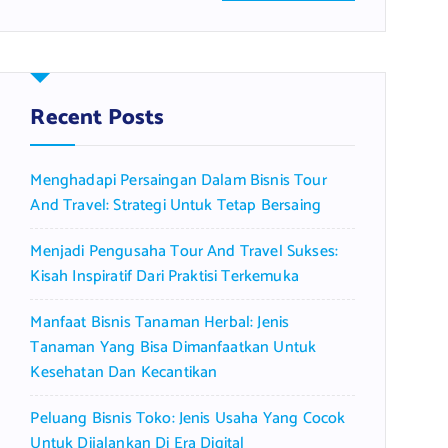
a
r
c
h
f
Recent Posts
o
r
Menghadapi Persaingan Dalam Bisnis Tour
:
And Travel: Strategi Untuk Tetap Bersaing
Menjadi Pengusaha Tour And Travel Sukses:
Kisah Inspiratif Dari Praktisi Terkemuka
Manfaat Bisnis Tanaman Herbal: Jenis
Tanaman Yang Bisa Dimanfaatkan Untuk
Kesehatan Dan Kecantikan
Peluang Bisnis Toko: Jenis Usaha Yang Cocok
Untuk Dijalankan Di Era Digital