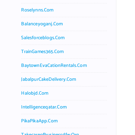
Roselynns.com
Balanceyoganj.com
Salesforceblogs.com
TrainGames365.com
BaytownEvaCationRentals.com
JabalpurCakeDelivery.com
Halobjd.com
Intelligenceqatar.com
PikaPikaApp.com
Takecareofbusinessdfw.org