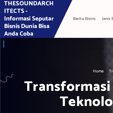
THESOUNDARCH
S
k
ITECTS -
i
Informasi Seputar
Berita Bisnis
Jenis 
p
Bisnis Dunia Bisa
t
Anda Coba
o
c
o
n
t
e
Home
Tr
n
t
Transformasi
Teknolo