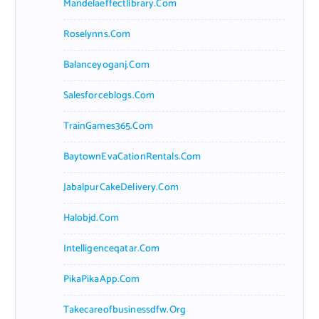
Mandelaeffectlibrary.com
Roselynns.com
Balanceyoganj.com
Salesforceblogs.com
TrainGames365.com
BaytownEvaCationRentals.com
JabalpurCakeDelivery.com
Halobjd.com
Intelligenceqatar.com
PikaPikaApp.com
Takecareofbusinessdfw.org