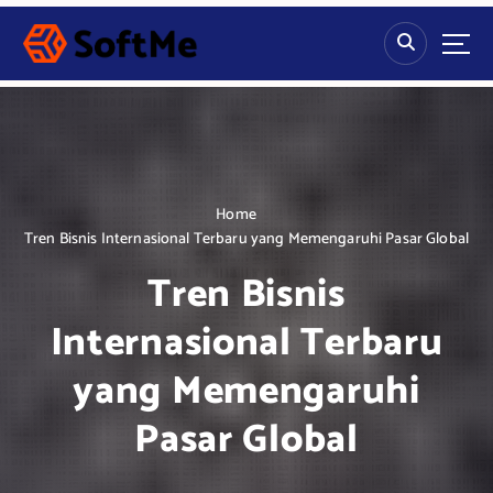
S
k
i
p
t
o
c
o
n
Home
t
Tren Bisnis Internasional Terbaru yang Memengaruhi Pasar Global
e
Tren Bisnis
n
t
Internasional Terbaru
yang Memengaruhi
Pasar Global