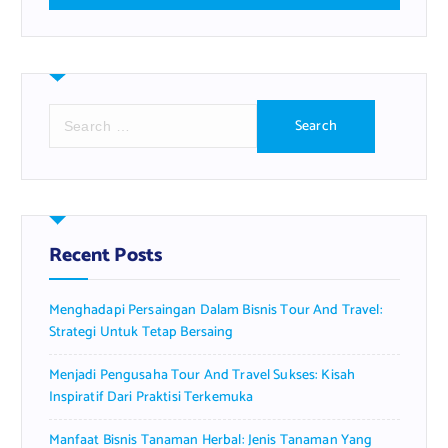
S
e
a
r
c
h
f
Recent Posts
o
r
Menghadapi Persaingan Dalam Bisnis Tour And Travel:
:
Strategi Untuk Tetap Bersaing
Menjadi Pengusaha Tour And Travel Sukses: Kisah
Inspiratif Dari Praktisi Terkemuka
Manfaat Bisnis Tanaman Herbal: Jenis Tanaman Yang