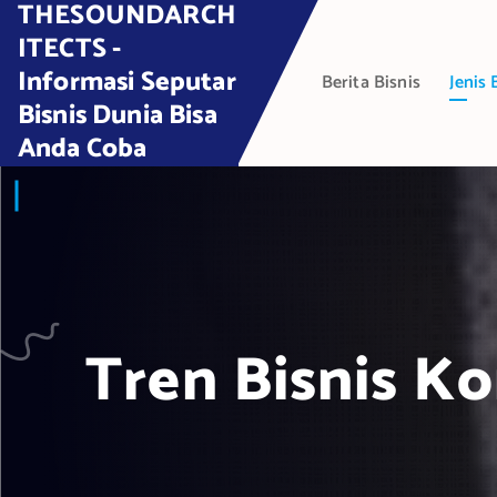
THESOUNDARCH
S
k
ITECTS -
i
Informasi Seputar
Berita Bisnis
Jenis 
p
Bisnis Dunia Bisa
t
Anda Coba
o
c
o
n
t
e
n
t
Tren Bisnis K