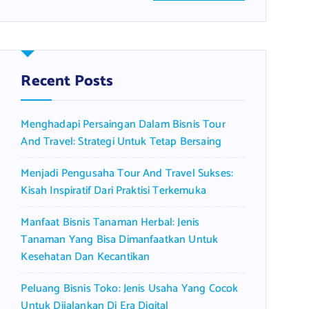
a
r
c
h
f
Recent Posts
o
r
Menghadapi Persaingan Dalam Bisnis Tour
:
And Travel: Strategi Untuk Tetap Bersaing
Menjadi Pengusaha Tour And Travel Sukses:
Kisah Inspiratif Dari Praktisi Terkemuka
Manfaat Bisnis Tanaman Herbal: Jenis
Tanaman Yang Bisa Dimanfaatkan Untuk
Kesehatan Dan Kecantikan
Peluang Bisnis Toko: Jenis Usaha Yang Cocok
Untuk Dijalankan Di Era Digital