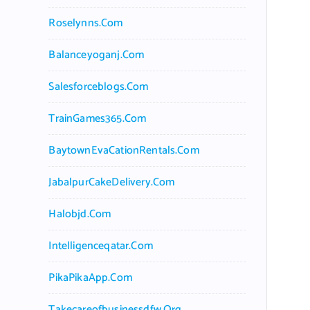
Roselynns.com
Balanceyoganj.com
Salesforceblogs.com
TrainGames365.com
BaytownEvaCationRentals.com
JabalpurCakeDelivery.com
Halobjd.com
Intelligenceqatar.com
PikaPikaApp.com
Takecareofbusinessdfw.org