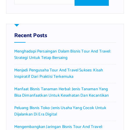
e
a
r
c
h
f
Recent Posts
o
r
Menghadapi Persaingan Dalam Bisnis Tour And Travel:
:
Strategi Untuk Tetap Bersaing
Menjadi Pengusaha Tour And Travel Sukses: Kisah
Inspiratif Dari Praktisi Terkemuka
Manfaat Bisnis Tanaman Herbal: Jenis Tanaman Yang
Bisa Dimanfaatkan Untuk Kesehatan Dan Kecantikan
Peluang Bisnis Toko: Jenis Usaha Yang Cocok Untuk
Dijalankan Di Era Digital
Mengembangkan Jaringan Bisnis Tour And Travel: