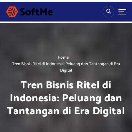
S
k
i
p
t
o
c
o
n
Home
t
Tren Bisnis Ritel di Indonesia: Peluang dan Tantangan di Era
e
Digital
n
Tren Bisnis Ritel di
t
Indonesia: Peluang dan
Tantangan di Era Digital