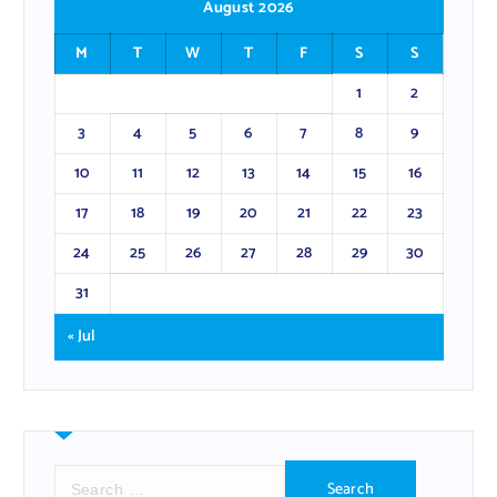
August 2026
M
T
W
T
F
S
S
1
2
3
4
5
6
7
8
9
10
11
12
13
14
15
16
17
18
19
20
21
22
23
24
25
26
27
28
29
30
31
« Jul
S