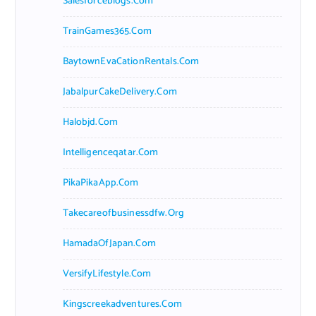
Salesforceblogs.com
TrainGames365.com
BaytownEvaCationRentals.com
JabalpurCakeDelivery.com
Halobjd.com
Intelligenceqatar.com
PikaPikaApp.com
Takecareofbusinessdfw.org
HamadaOfJapan.com
VersifyLifestyle.com
Kingscreekadventures.com