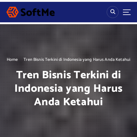
S
k
i
p
t
o
c
o
n
Home
Tren Bisnis Terkini di Indonesia yang Harus Anda Ketahui
t
Tren Bisnis Terkini di
e
n
Indonesia yang Harus
t
Anda Ketahui