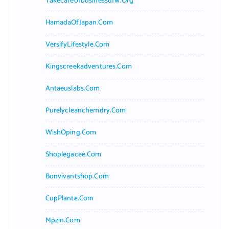
Takecareofbusinessdfw.org
HamadaOfJapan.com
VersifyLifestyle.com
Kingscreekadventures.com
Antaeuslabs.com
Purelycleanchemdry.com
WishOping.com
Shoplegacee.com
Bonvivantshop.com
CupPlante.com
Mpzin.com