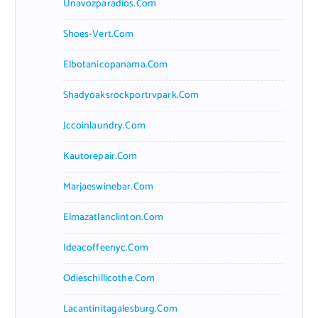
Unavozparadios.com
Shoes-Vert.com
Elbotanicopanama.com
Shadyoaksrockportrvpark.com
Jccoinlaundry.com
Kautorepair.com
Marjaeswinebar.com
Elmazatlanclinton.com
Ideacoffeenyc.com
Odieschillicothe.com
Lacantinitagalesburg.com