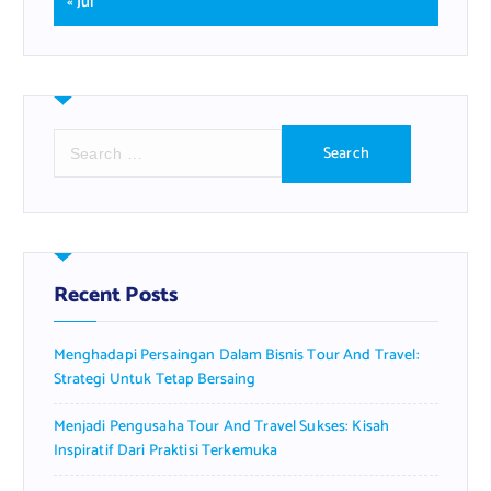
« Jul
S
e
a
r
c
h
f
Recent Posts
o
r
Menghadapi Persaingan Dalam Bisnis Tour And Travel:
:
Strategi Untuk Tetap Bersaing
Menjadi Pengusaha Tour And Travel Sukses: Kisah
Inspiratif Dari Praktisi Terkemuka