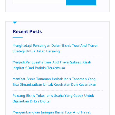
e
a
r
c
h
f
Recent Posts
o
r
Menghadapi Persaingan Dalam Bisnis Tour And Travel:
:
Strategi Untuk Tetap Bersaing
Menjadi Pengusaha Tour And Travel Sukses: Kisah
Inspiratif Dari Praktisi Terkemuka
Manfaat Bisnis Tanaman Herbal: Jenis Tanaman Yang
Bisa Dimanfaatkan Untuk Kesehatan Dan Kecantikan
Peluang Bisnis Toko: Jenis Usaha Yang Cocok Untuk
Dijalankan Di Era Digital
Mengembangkan Jaringan Bisnis Tour And Travel: