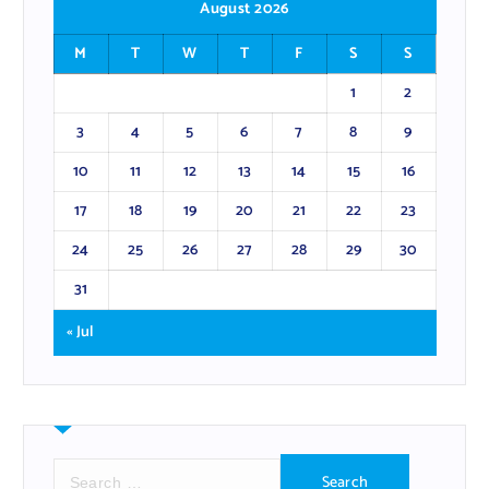
August 2026
M
T
W
T
F
S
S
1
2
3
4
5
6
7
8
9
10
11
12
13
14
15
16
17
18
19
20
21
22
23
24
25
26
27
28
29
30
31
« Jul
S