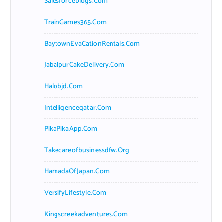
Salesforceblogs.com
TrainGames365.com
BaytownEvaCationRentals.com
JabalpurCakeDelivery.com
Halobjd.com
Intelligenceqatar.com
PikaPikaApp.com
Takecareofbusinessdfw.org
HamadaOfJapan.com
VersifyLifestyle.com
Kingscreekadventures.com