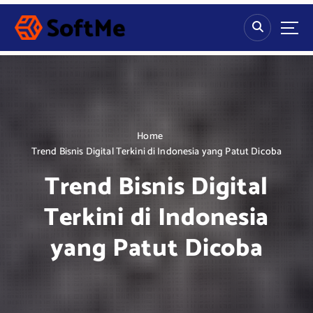
S
k
i
p
t
o
c
o
n
Home
t
Trend Bisnis Digital Terkini di Indonesia yang Patut Dicoba
e
Trend Bisnis Digital
n
t
Terkini di Indonesia
yang Patut Dicoba